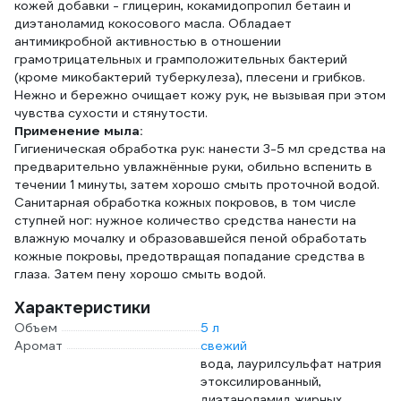
кожей добавки - глицерин, кокамидопропил бетаин и
диэтаноламид кокосового масла. Обладает
антимикробной активностью в отношении
грамотрицательных и грамположительных бактерий
(кроме микобактерий туберкулеза), плесени и грибков.
Нежно и бережно очищает кожу рук, не вызывая при этом
чувства сухости и стянутости.
Применение мыла:
Гигиеническая обработка рук: нанести 3-5 мл средства на
предварительно увлажнённые руки, обильно вспенить в
течении 1 минуты, затем хорошо смыть проточной водой.
Санитарная обработка кожных покровов, в том числе
ступней ног: нужное количество средства нанести на
влажную мочалку и образовавшейся пеной обработать
кожные покровы, предотвращая попадание средства в
глаза. Затем пену хорошо смыть водой.
Характеристики
Объем
5 л
Аромат
свежий
вода, лаурилсульфат натрия
этоксилированный,
диэтаноламид жирных