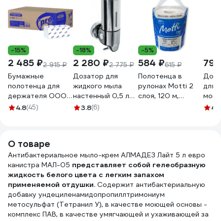
-15%
-18%
-5%
2 485 ₽
2 280 ₽
584 ₽
798
2 915 ₽
2 775 ₽
615 ₽
Бумажные
Дозатор для
Полотенца в
Доза
полотенца для
жидкого мыла
рулонах Motti 2
для 
держателя ООО
настенный 0,5 л
слоя, 120 м,
мойк
Комус PRO 1 слой,
FIXSEN НOTEL
белые, 17 г/м.кв.
ZY00
4.8
(45)
3.8
(6)
4.
250 листов в
31012A
266120-Ц
пачке, 20 пачек в
коробке, V-
О товаре
сложение C193
1038825
Антибактериальное мыло-крем АЛМАДЕЗ Лайт 5 л евро
канистра МАЛ-05
представляет собой гелеобразную
жидкость белого цвета с легким запахом
применяемой отдушки.
Содержит антибактериальную
добавку ундециленамидопропиллтримониум
метосульфат (Тетранил У), в качестве моющей основы -
комплекс ПАВ, в качестве умягчающей и ухаживающей за