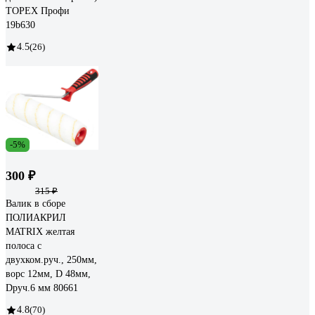
TOPEX Профи
19b630
4.5
(26)
-5%
300 ₽
315 ₽
Валик в сборе
ПОЛИАКРИЛ
MATRIX желтая
полоса с
двухком.руч., 250мм,
ворс 12мм, D 48мм,
Dруч.6 мм 80661
4.8
(70)