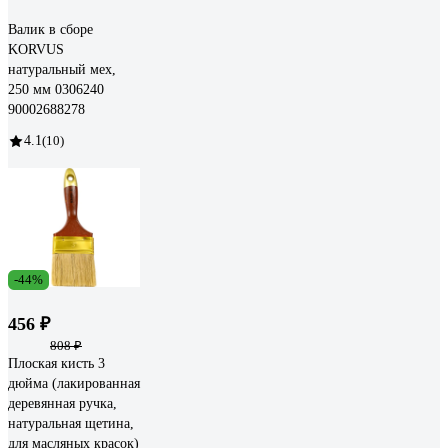
Валик в сборе
KORVUS
натуральный мех,
250 мм 0306240
90002688278
4.1
(10)
-44%
456 ₽
808 ₽
Плоская кисть 3
дюйма (лакированная
деревянная ручка,
натуральная щетина,
для масляных красок)