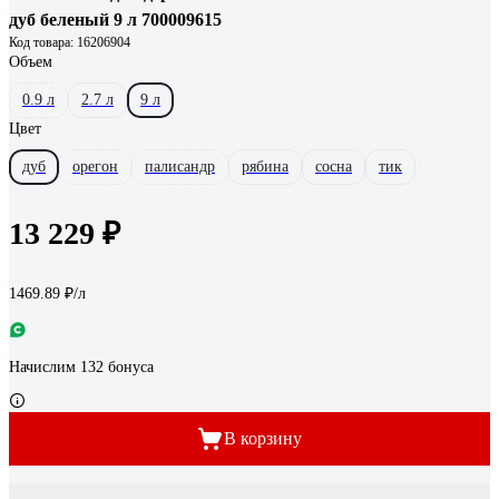
дуб беленый 9 л 700009615
Код товара: 16206904
Объем
0.9 л
2.7 л
9 л
Цвет
дуб
орегон
палисандр
рябина
сосна
тик
13 229 ₽
1469.89 ₽/л
Начислим 132 бонуса
В корзину