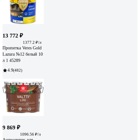
13 772 ₽
1377.2 ₽/л
Пропитка Veres Gold
Lazura №12 белый 10
л 1 45289
4.9
(482)
9 869 ₽
1096.56 ₽/л
Антисептик для