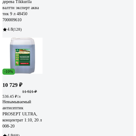
дерева Tikkurila
валтти эксперт аква
тик 9 л 48450
700009610
4.8
(128)
-10%
10 729 ₽
11 921 ₽
536.45 ₽/л
Невымываемый
антисептик
PROSEPT ULTRA,
концентрат 1:10, 20 л
008-20
4.8
(68)