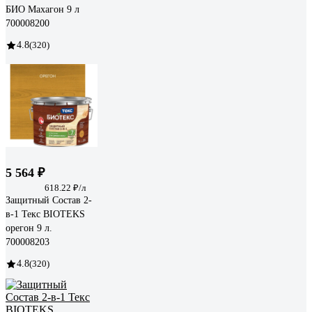
БИО Махагон 9 л
700008200
4.8
(320)
5 564 ₽
618.22 ₽/л
Защитный Состав 2-
в-1 Текс BIOTEKS
орегон 9 л.
700008203
4.8
(320)