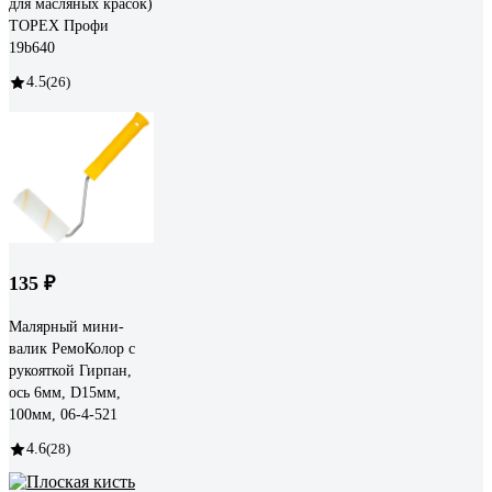
для масляных красок)
TOPEX Профи
19b640
4.5
(26)
135 ₽
Малярный мини-
валик РемоКолор с
рукояткой Гирпан,
ось 6мм, D15мм,
100мм, 06-4-521
4.6
(28)