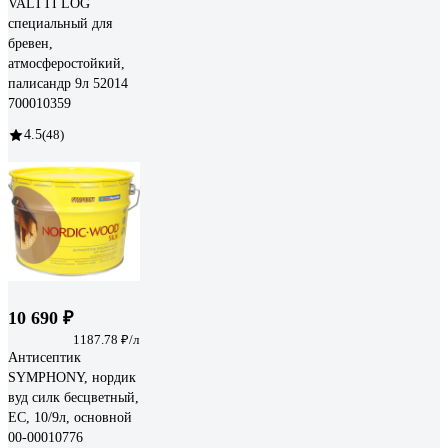
VALTTI LOG
специальный для
бревен,
атмосферостойкий,
палисандр 9л 52014
700010359
4.5
(48)
10 690 ₽
1187.78 ₽/л
Антисептик
SYMPHONY, нордик
вуд силк бесцветный,
ЕС, 10/9л, oсновной
00-00010776