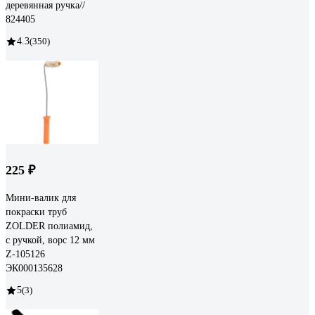
деревянная ручка//
824405
4.3
(350)
225 ₽
Мини-валик для
покраски труб
ZOLDER полиамид,
с ручкой, ворс 12 мм
Z-105126
ЭК000135628
5
(3)