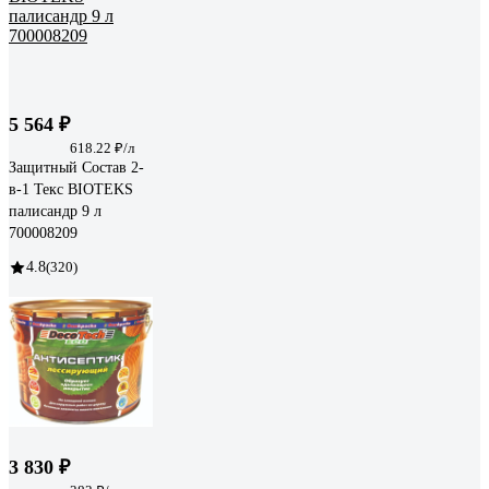
5 564 ₽
618.22 ₽/л
Защитный Состав 2-
в-1 Текс BIOTEKS
палисандр 9 л
700008209
4.8
(320)
3 830 ₽