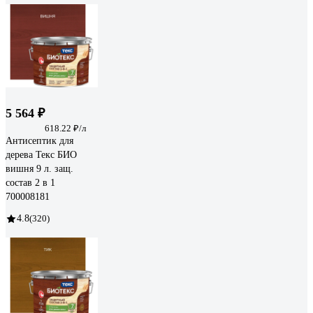
5 564 ₽
618.22 ₽/л
Антисептик для
дерева Текс БИО
вишня 9 л. защ.
состав 2 в 1
700008181
4.8
(320)