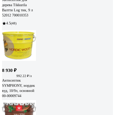
дерева Tikkurila
Валтти Log тик, 9 л
52012 700010353
4.5
(48)
8 930 ₽
992.22 ₽/л
Антисептик
SYMPHONY, нордик
вуд, 10/9л, oсновной
00-00009744