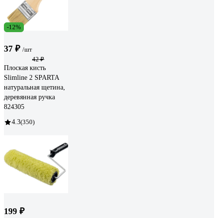
-12%
37 ₽
/шт
42 ₽
Плоская кисть
Slimline 2 SPARTA
натуральная щетина,
деревянная ручка
824305
4.3
(350)
199 ₽