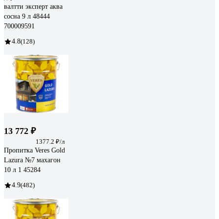
валтти эксперт аква
сосна 9 л 48444
700009591
4.8
(128)
13 772 ₽
1377.2 ₽/л
Пропитка Veres Gold
Lazura №7 махагон
10 л 1 45284
4.9
(482)