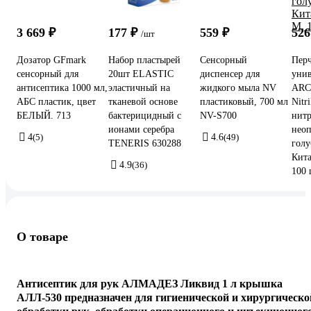
3 669 ₽
177 ₽
559 ₽
526
/шт
Дозатор GFmark
Набор пластырей
Сенсорный
Пер
сенсорный для
20шт ELASTIC
диспенсер для
унив
антисептика 1000 мл,
эластичный на
жидкого мыла NV
AR
АБС пластик, цвет
тканевой основе
пластиковый, 700 мл
Nit
БЕЛЫЙ. 713
бактерицидный с
NV-S700
нитр
ионами серебра
неоп
4
(5)
4.6
(49)
TENERIS 630288
голу
Кита
4.9
(36)
100 
О товаре
Антисептик для рук АЛМАДЕЗ Ликвид 1 л крышка
АЛЛ-530
предназначен для гигиенической и хирургическо