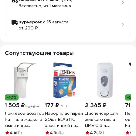
бесплатно
, из 1 магазина
Курьером:
c 15 августа,
от 290 ₽
Сопутствующие товары
-10%
-5%
1 505 ₽
177 ₽
2 345 ₽
710
/шт
1 679 ₽
Локтевой дозатор
Набор пластырей
Диспенсер для
Перч
Puff для жидкого
20шт ELASTIC
жидкого мыла
одно
мыла и дез.
эластичный на
LIME 0.6 л,
Fatt
растворов, 1000
тканевой основе
заливной, белый
шт, L
4.4
(11)
4.9
(36)
4.7
(32)
5
(1