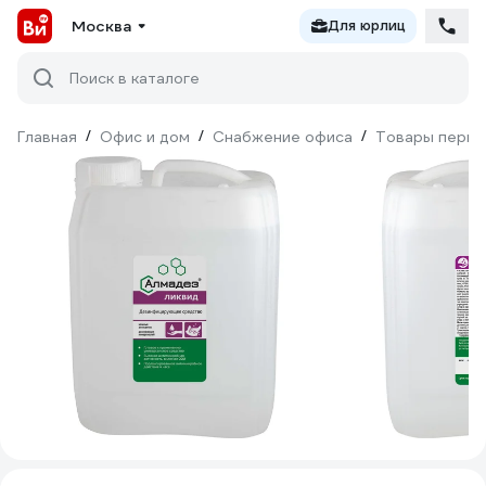
Москва
Для юрлиц
Поиск в каталоге
Главная
/
Офис и дом
/
Снабжение офиса
/
Товары перво