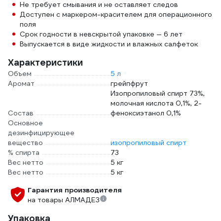
Не требует смывания и не оставляет следов
Доступен с маркером-красителем для операционного
поля
Срок годности в невскрытой упаковке — 6 лет
Выпускается в виде жидкости и влажных салфеток
Характеристики
Объем
5 л
Аромат
грейпфрут
Изопропиловый спирт 73%,
молочная кислота 0,1%, 2-
Состав
феноксиэтанол 0,1%
Основное
дезинфицирующее
вещество
изопропиловый спирт
% спирта
73
Вес нетто
5 кг
Вес нетто
5 кг
Гарантия производителя
на товары АЛМАДЕЗ
Упаковка