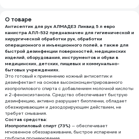
мл,8197,
бактерицидный с
971000
299
пластиковый 0
ионами серебра
1402.180
TENERIS 630288
О товаре
Антисептик для рук АЛМАДЕЗ Ликвид 5 л евро
канистра АЛЛ-532
предназначен для гигиенической и
хирургической обработки рук, обработки
операционного и инъекционного полей, а также для
быстрой дезинфекции поверхностей, медицинских
изделий, оборудования, инструментов и обуви в
медицинских, детских, пищевых и коммунально-
бытовых учреждениях.
Это готовый к применению кожный антисептик и
дезинфектант на основе высококонцентрированного
изопропилового спирта с добавлением молочной кислоты
и 2-феноксиэтанола. Средство обеспечивает быструю
дезинфекцию, активно разрушает биопленки, обладает
обезжиривающим и дезодорирующим действием, не
требует смывания.
Состав средства:
Изопропиловый спирт (73%)
— обеспечивает
мгновенное обеззараживание, быстрое испарение и
глубокое проникновение.