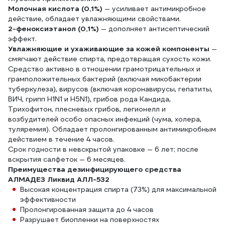
Молочная кислота (0,1%)
— усиливает антимикробное
действие, обладает увлажняющими свойствами.
2-феноксиэтанол (0,1%)
— дополняет антисептический
эффект.
Увлажняющие и ухаживающие за кожей компоненты
—
смягчают действие спирта, предотвращая сухость кожи.
Средство активно в отношении грамотрицательных и
грамположительных бактерий (включая микобактерии
туберкулеза), вирусов (включая коронавирусы, гепатиты,
ВИЧ, грипп H1N1 и H5N1), грибов рода Кандида,
Трихофитон, плесневых грибов, легионелл и
возбудителей особо опасных инфекций (чума, холера,
туляремия). Обладает пролонгированным антимикробным
действием в течение 4 часов.
Срок годности в невскрытой упаковке — 6 лет; после
вскрытия салфеток — 6 месяцев.
Преимущества дезинфицирующего средства
АЛМАДЕЗ Ликвид АЛЛ-532
Высокая концентрация спирта (73%) для максимальной
эффективности
Пролонгированная защита до 4 часов
Разрушает биопленки на поверхностях