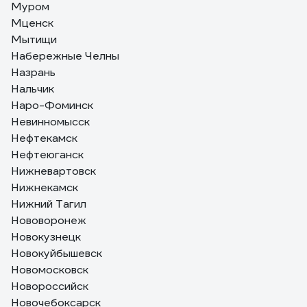
Муром
Мценск
Мытищи
Набережные Челны
Назрань
Нальчик
Наро-Фоминск
Невинномысск
Нефтекамск
Нефтеюганск
Нижневартовск
Нижнекамск
Нижний Тагил
Нововоронеж
Новокузнецк
Новокуйбышевск
Новомосковск
Новороссийск
Новочебоксарск