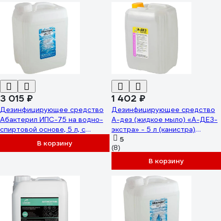
3 015 ₽
1 402 ₽
Дезинфицирующее средство
Дезинфицирующее средство
Абактерил ИПС-75 на водно-
А-дез (жидкое мыло) «А-ДЕЗ-
спиртовой основе, 5 л, с
экстра» - 5 л (канистра)
крышкой А-ИПС75-5
АДЭК-11
5
В корзину
(8)
В корзину