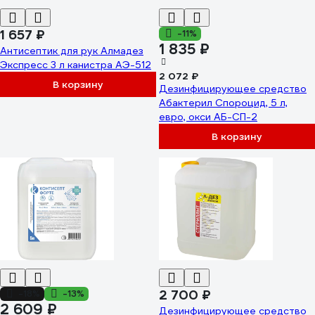
1 657 ₽
-11%
1 835 ₽
Антисептик для рук Алмадез
Экспресс 3 л канистра АЭ-512
2 072 ₽
В корзину
Дезинфицирующее средство
Абактерил Спороцид, 5 л,
евро, окси АБ-СП-2
В корзину
2 700 ₽
-18%
-13%
2 609 ₽
Дезинфицирующее средство