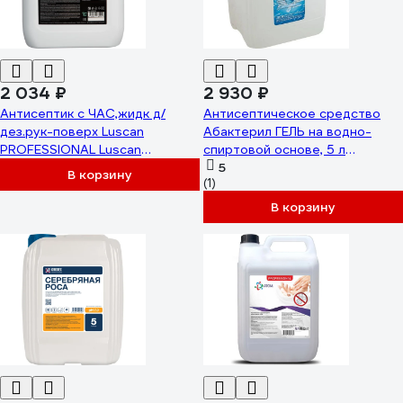
2 034 ₽
2 930 ₽
Антисептик с ЧАС,жидк д/
Антисептическое средство
дез.рук-поверх Luscan
Абактерил ГЕЛЬ на водно-
PROFESSIONAL Luscan
спиртовой основе, 5 л
Prof/Quat Dez, 5л 1928944
ГАА-008
5
В корзину
(1)
В корзину