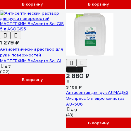
В корзину
В корзину
1 279 ₽
Антисептический раствор для
рук и поверхностей
МАСТЕРХИМ BeAsepto Sol GIS
5 л ASOGIS5
4.7
-9%
(102)
2 880 ₽
В корзину
3 168 ₽
Антисептик для рук АЛМАДЕЗ
Экспресс 5 л евро канистра
АЭ-506
4.9
(43)
В корзину