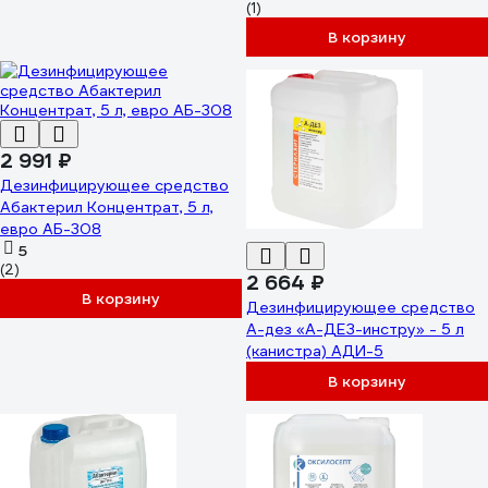
(1)
В корзину
2 991 ₽
Дезинфицирующее средство
Абактерил Концентрат, 5 л,
евро АБ-308
5
(2)
2 664 ₽
В корзину
Дезинфицирующее средство
А-дез «А-ДЕЗ-инстру» - 5 л
(канистра) АДИ-5
В корзину