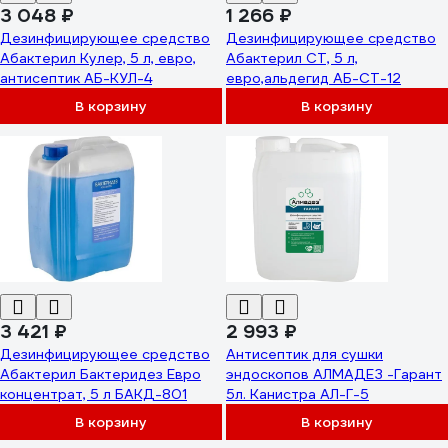
3 048 ₽
1 266 ₽
Дезинфицирующее средство
Дезинфицирующее средство
Абактерил Кулер, 5 л, евро,
Абактерил СТ, 5 л,
антисептик АБ-КУЛ-4
евро,альдегид АБ-СТ-12
В корзину
В корзину
3 421 ₽
2 993 ₽
Дезинфицирующее средство
Антисептик для сушки
Абактерил Бактеридез Евро
эндоскопов АЛМАДЕЗ -Гарант
концентрат, 5 л БАКД-801
5л. Канистра АЛ-Г-5
В корзину
В корзину