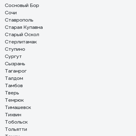
Сосновый Бор
Сочи
Ставрополь
Старая Купавна
Старый Оскол
Стерлитамак
Ступино
Сургут
Сызрань
Таганрог
Талдом
Тамбов
Тверь
Темрюк
Тимашевск
Тихвин
Тобольск
Тольятти