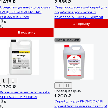
1 475 ₽
2 535 ₽
Средство дезинфицирующее
Спиртосодержащий спрей для
ГРОДЕКС «СЕРЕБРЯНАЯ
обработки рук и кожных
РОСА» 5 л. 016/5
покровов АТОМ G - Sept 5л
5
4630458131443
В корзину
(1)
В корзину
Нет в наличии
1 770 ₽
Последняя цена
Кожный антисептик Pro-Brite
1 200 ₽
SEPTA-GEL 5 л 098-5
Спрей для рук КРОНОС СПб
5
(1)
КроноСепт лимон кан пэт 5 (5)