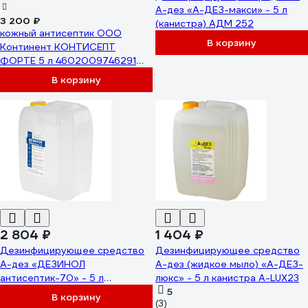
А-дез «А-ДЕЗ-макси» - 5 л
3 200 ₽
(канистра) АДМ 252
кожный антисептик ООО
В корзину
Континент КОНТИСЕПТ
ФОРТЕ 5 л 4602009746291
00-00002461
В корзину
2 804 ₽
1 404 ₽
Дезинфицирующее средство
Дезинфицирующее средство
А-дез «ДЕЗИНОЛ
А-дез (жидкое мыло) «А-ДЕЗ-
антисептик-70» - 5 л
люкс» - 5 л канистра A-LUX23
(канистра) Д-А-70-7072
5
В корзину
(3)