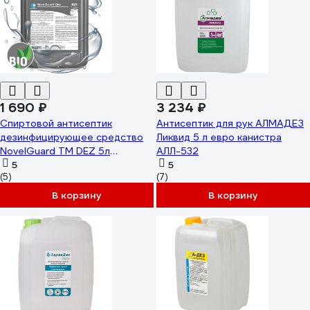
1 690 ₽
3 234 ₽
Спиртовой антисептик
Антисептик для рук АЛМАДЕЗ
дезинфицирующее средство
Ликвид 5 л евро канистра
NovelGuard ТМ DEZ 5л
АЛЛ-532
16230005
5
5
(5)
(7)
В корзину
В корзину