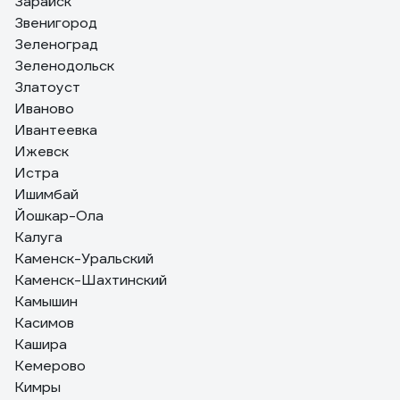
Зарайск
Звенигород
Зеленоград
Зеленодольск
Златоуст
Иваново
Ивантеевка
Ижевск
Истра
Ишимбай
Йошкар-Ола
Калуга
Каменск-Уральский
Каменск-Шахтинский
Камышин
Касимов
Кашира
Кемерово
Кимры