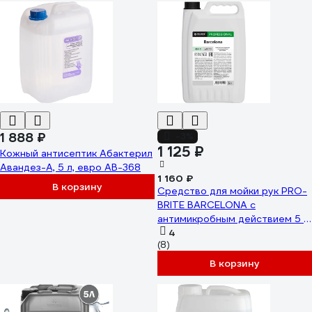
1 888 ₽
-3%
1 125 ₽
Кожный антисептик Абактерил
Авандез-А, 5 л, евро АВ-368
1 160 ₽
В корзину
Средство для мойки рук PRO-
BRITE BARCELONA с
антимикробным действием 5 л
414-5
4
(8)
В корзину