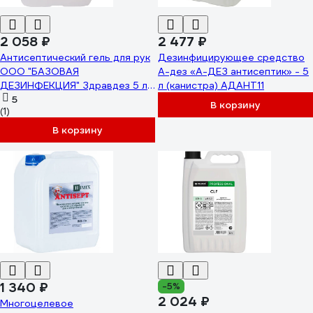
2 058 ₽
2 477 ₽
Антисептический гель для рук
Дезинфицирующее средство
ООО "БАЗОВАЯ
А-дез «А-ДЕЗ антисептик» - 5
ДЕЗИНФЕКЦИЯ" Здравдез 5 л
л (канистра) АДАНТ11
ЗДГ-574
5
В корзину
(1)
В корзину
1 340 ₽
-5%
2 024 ₽
Многоцелевое