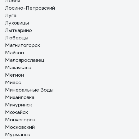
Лобня
Лосино-Петровский
Луга
Луховицы
Лыткарино
Люберцы
Магнитогорск
Майкоп
Малоярославец
Махачкала
Мегион
Миасс
Минеральные Воды
Михайловка
Мичуринск
Можайск
Мончегорск
Московский
Мурманск