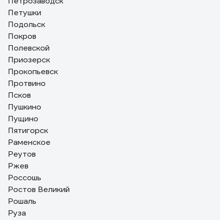
Петрозаводск
Петушки
Подольск
Покров
Полевской
Приозерск
Прокопьевск
Протвино
Псков
Пушкино
Пущино
Пятигорск
Раменское
Реутов
Ржев
Россошь
Ростов Великий
Рошаль
Руза