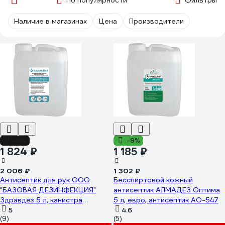
По популярности
Фильтры
Наличие в магазинах
Цена
Производители
-9%
-9%
1 824 ₽
1 185 ₽
2 006 ₽
1 302 ₽
Антисептик для рук ООО
Бесспиртовой кожный
"БАЗОВАЯ ДЕЗИНФЕКЦИЯ"
антисептик АЛМАДЕЗ Оптима
Здравдез 5 л, канистра
5 л, евро, антисептик АО-547
ЗДА-566
5
4.6
(9)
(5)