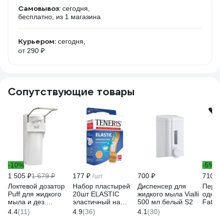
Самовывоз:
сегодня,
бесплатно
, из 1 магазина
Курьером:
сегодня,
от 290 ₽
Сопутствующие товары
-10%
-5%
1 505 ₽
1 679 ₽
177 ₽
/шт
700 ₽
710 ₽
Локтевой дозатор
Набор пластырей
Диспенсер для
Перч
Puff для жидкого
20шт ELASTIC
жидкого мыла Vialli
одно
мыла и дез.
эластичный на
500 мл белый S2
Fatto
растворов, 1000
тканевой основе
шт, X
4.4
(11)
4.9
(36)
4.1
(30)
мл,8197,
бактерицидный с
2991