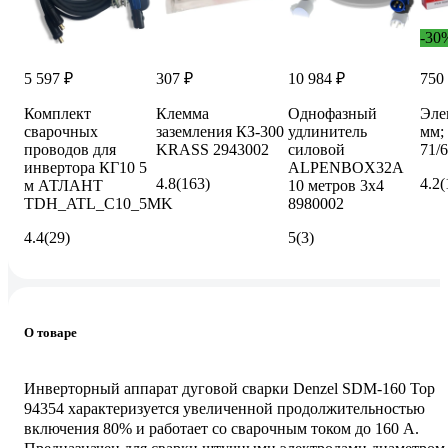
-30
5 597 ₽
307 ₽
10 984 ₽
750
Комплект
Клемма
Однофазный
Эле
сварочных
заземления КЗ-300
удлинитель
мм; 
проводов для
KRASS 2943002
силовой
71/6
инвертора КГ10 5
ALPENBOX32A
4.8
(163)
4.2
(
м АТЛАНТ
10 метров 3х4
TDH_ATL_C10_5MK
8980002
4.4
(29)
5
(3)
О товаре
Инверторный аппарат дуговой сварки Denzel SDM-160 Top
94354 характеризуется увеличенной продолжительностью
включения 80% и работает со сварочным током до 160 А.