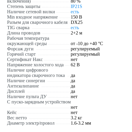
включения)
80 %
Степень защиты
IP21S
Наличие сетевой вилки
есть
Min входное напряжение
150 В
Разъем для сварочного кабеля
DX25
TIG сварка
есть
Длина проводов
2+2 м
Рабочая температура
окружающей среды
от -10 до +40 °С
Форсаж дуги
регулируемый
Горячий старт
регулируемый
Сертификат Накс
нет
Напряжение холостого хода
62 В
Наличие цифрового
индикатора сварочного тока
да
Наличие синергии
да
Антизалипание
да
Дисплей
да
Наличие пульта ДУ
нет
С пуско-зарядным устройством
нет
Кейс
нет
Вес нетто
3.2 кг
Диаметр электр/провол
1.6-3.2 мм