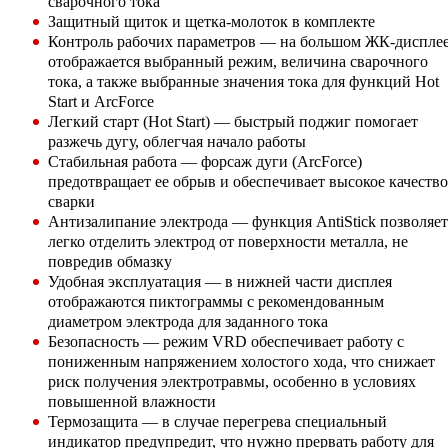
сварочного тока
Защитный щиток и щетка-молоток в комплекте
Контроль рабочих параметров — на большом ЖК-диспле
отображается выбранный режим, величина сварочного
тока, а также выбранные значения тока для функций Hot
Start и ArcForce
Легкий старт (Hot Start) — быстрый поджиг помогает
разжечь дугу, облегчая начало работы
Стабильная работа — форсаж дуги (ArcForce)
предотвращает ее обрыв и обеспечивает высокое качество
сварки
Антизалипание электрода — функция AntiStick позволяет
легко отделить электрод от поверхности металла, не
повредив обмазку
Удобная эксплуатация — в нижней части дисплея
отображаются пиктограммы с рекомендованным
диаметром электрода для заданного тока
Безопасность — режим VRD обеспечивает работу с
пониженным напряжением холостого хода, что снижает
риск получения электротравмы, особенно в условиях
повышенной влажности
Термозащита — в случае перегрева специальный
индикатор предупредит, что нужно прервать работу для