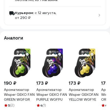
Курьером:
c 12 августа,
от 290 ₽
Аналоги
190 ₽
173 ₽
173 ₽
173
Ароматизатор
Ароматизатор
Ароматизатор
Аром
Wisper GEKO FAN
Wisper GEKO FAN
Wisper GEKOFAN
Wisp
GREEN WGFGR
PURPLE WGFPU
YELLOW WGFYE
ORA
5
(2)
4
(1)
4.