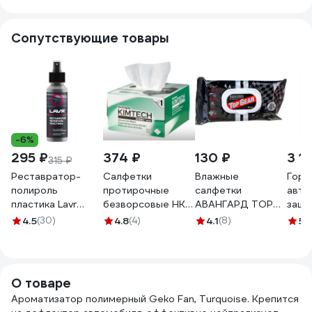
Сопутствующие товары
-6%
295 ₽
374 ₽
130 ₽
3 1
315 ₽
Реставратор-
Салфетки
Влажные
Горя
полироль
протирочные
салфетки
авто
пластика Lavr
безворсовые НК-
АВАНГАРД TOP
защи
профессиональная
Групп Kim Wipes
GEAR
DAKO
4.5
(30)
4.8
(4)
4.1
(8)
5
(1
формула 120 мл
для оптики
универсальные
гидр
Ln1459-L
(коробка 280шт)
20х16см 45шт TG-
эффе
000629
30107
опол
кузов
О товаре
конц
Ароматизатор полимерный Geko Fan, Turquoise. Крепится
460