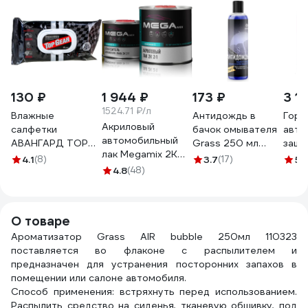
130 ₽
1 944 ₽
173 ₽
3 1
1524.71 ₽/л
Влажные
Антидождь в
Горя
Акриловый
салфетки
бачок омывателя
авто
автомобильный
АВАНГАРД TOP
Grass 250 мл
защи
лак Megamix 2К
GEAR
800440
DAKO
4.1
(8)
3.7
(17)
5
(1
MS Комплект (лак:
универсальные
4.8
(48)
гидр
850 мл +
20х16см 45шт TG-
эффе
отвердитель: 425
30107
опол
мл)
кузов
О товаре
4673755229314
конц
Ароматизатор Grass AIR bubble 250мл 110323
460
поставляется во флаконе с распылителем и
предназначен для устранения посторонних запахов в
помещении или салоне автомобиля.
Способ применения: встряхнуть перед использованием.
Распылить средство на сиденья, тканевую обшивку, под