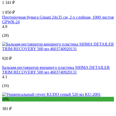
1 341 ₽
1 850 ₽
Протирочная бумага Gigant 24x35 см, 2-х слойная, 1000 листов
GPWR-24
4.9
(28)
920 ₽
Бальзам-реставратор внешнего пластика SHIMA DETAILER
TRIM RECOVERY 500 мл 4603740920131
4.1
(16)
-6%
381 ₽