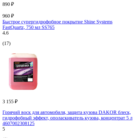
890 ₽
960 ₽
Быстрое супергидрофобное покрытие Shine Systems
FastQuartz, 750 мл SS765
4.6
(17)
3 155 ₽
Горячий воск для автомобиля, защита кузова DAKOR блеск,
гидрофобный эффект, ополаскиватель кузова, концентрат 5 л
4607002308125
5