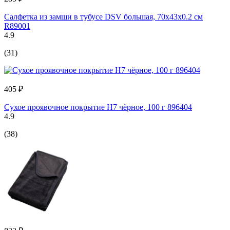
Салфетка из замши в тубусе DSV большая, 70х43х0.2 см
R89001
4.9
(31)
405 ₽
Сухое проявочное покрытие H7 чёрное, 100 г 896404
4.9
(38)