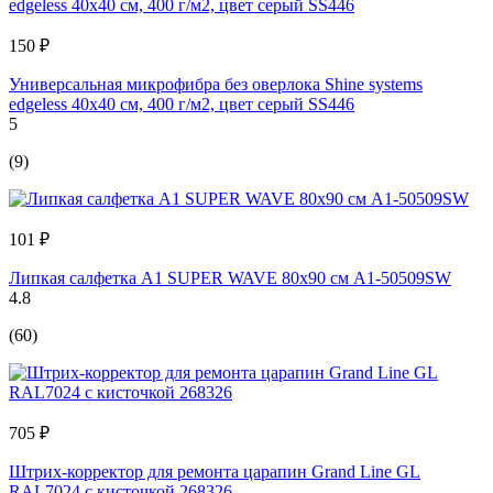
150 ₽
Универсальная микрофибра без оверлока Shine systems
edgeless 40x40 см, 400 г/м2, цвет серый SS446
5
(9)
101 ₽
Липкая салфетка А1 SUPER WAVE 80x90 см А1-50509SW
4.8
(60)
705 ₽
Штрих-корректор для ремонта царапин Grand Line GL
RAL7024 с кисточкой 268326