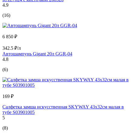
4.9
(16)
6 850 ₽
342.5 ₽/л
Автошампунь Gigant 20л GGR-04
4.8
(6)
169 ₽
Салфетка замша искусственная SKYWAY 43х32см малая в
тубе S03901005
5
(8)