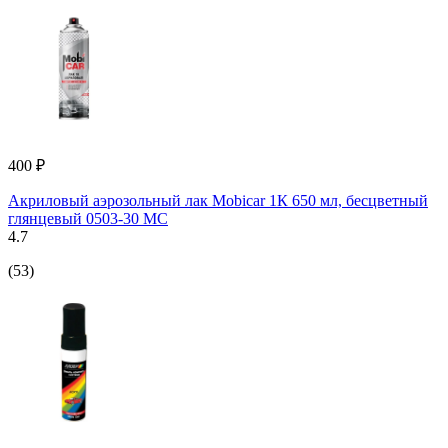
400 ₽
Акриловый аэрозольный лак Mobicar 1К 650 мл, бесцветный
глянцевый 0503-30 MC
4.7
(53)