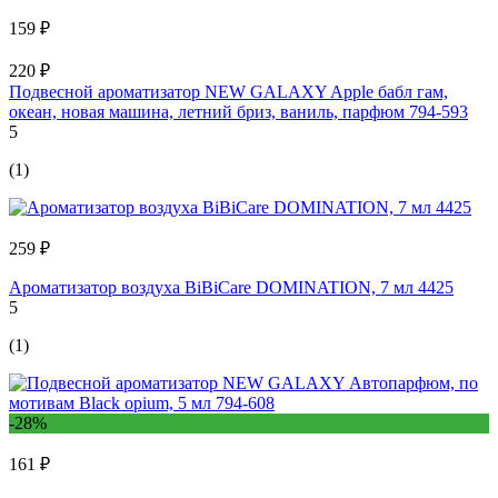
159 ₽
220 ₽
Подвесной ароматизатор NEW GALAXY Apple бабл гам,
океан, новая машина, летний бриз, ваниль, парфюм 794-593
5
(1)
259 ₽
Ароматизатор воздуха BiBiCare DOMINATION, 7 мл 4425
5
(1)
-28%
161 ₽