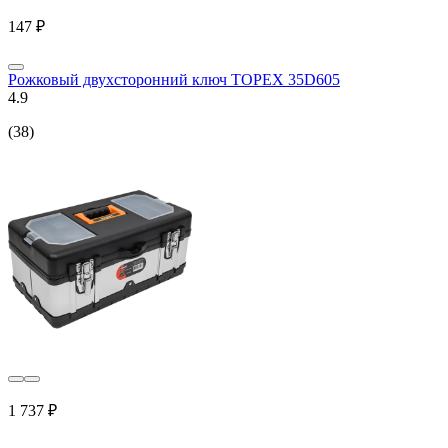
147 ₽
Рожковый двухсторонний ключ TOPEX 35D605
4.9
(38)
1 737 ₽