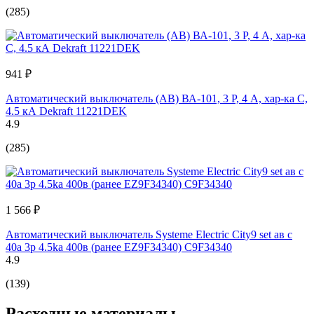
(285)
941 ₽
Автоматический выключатель (АВ) ВА-101, 3 Р, 4 А, хар-ка C,
4.5 кА Dekraft 11221DEK
4.9
(285)
1 566 ₽
Автоматический выключатель Systeme Electric City9 set ав с
40а 3p 4.5ka 400в (ранее EZ9F34340) C9F34340
4.9
(139)
Расходные материалы