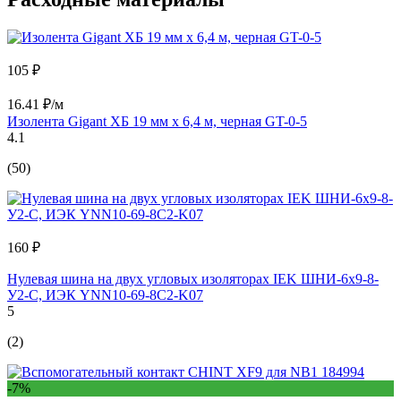
105 ₽
16.41 ₽/м
Изолента Gigant ХБ 19 мм х 6,4 м, черная GT-0-5
4.1
(50)
160 ₽
Нулевая шина на двух угловых изоляторах IEK ШНИ-6x9-8-
У2-С, ИЭК YNN10-69-8C2-K07
5
(2)
-7%