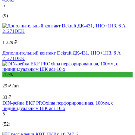
5
(9)
1 329 ₽
Дополнительный контакт Dekraft ДК-431, 1НО+1НЗ, 6 А
21271DEK
-12%
29 ₽
/шт
33 ₽
DIN-рейка EKF PROxima перфорированная, 100мм, с
индивидуальным ШК adr-10-x
5
(52)