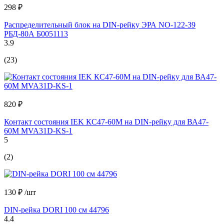
298 ₽
Распределительный блок на DIN-рейку ЭРА NO-122-39
РБД-80А Б0051113
3.9
(23)
820 ₽
Контакт состояния IEK КС47-60М на DIN-рейку для ВА47-
60M MVA31D-KS-1
5
(2)
130 ₽
/шт
DIN-рейка DORI 100 см 44796
4.4