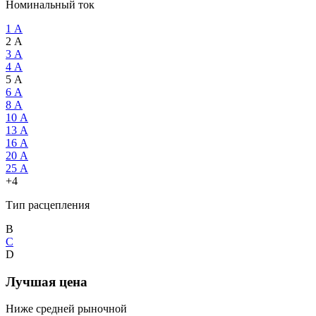
Номинальный ток
1 А
2 А
3 А
4 А
5 А
6 А
8 А
10 А
13 А
16 А
20 А
25 А
+4
Тип расцепления
B
C
D
Лучшая цена
Ниже средней рыночной