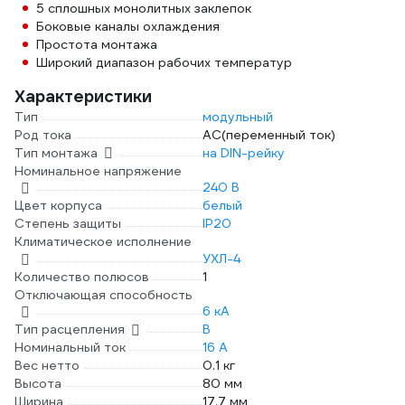
5 сплошных монолитных заклепок
Боковые каналы охлаждения
Простота монтажа
Широкий диапазон рабочих температур
Характеристики
Тип
модульный
Род тока
AC(переменный ток)
Тип монтажа
на DIN-рейку
Номинальное напряжение
240 В
Цвет корпуса
белый
Степень защиты
IP20
Климатическое исполнение
УХЛ-4
Количество полюсов
1
Отключающая способность
6 кА
Тип расцепления
B
Номинальный ток
16 А
Вес нетто
0.1 кг
Высота
80 мм
Ширина
17.7 мм