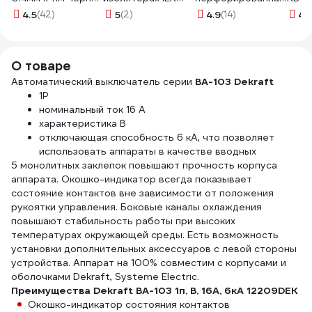
71242
ШНИ-6x9-8-У2-С,
оцинкованная 12-
4.5
(42)
5
(2)
4.9
(14)
4.
ИЭК YNN10-69-
8100
8C2-K07
О товаре
Автоматический выключатель серии
ВА-103 Dekraft
1P
номинальный ток 16 А
характеристика B
отключающая способность 6 кА, что позволяет
использовать аппараты в качестве вводных
5 монолитных заклепок повышают прочность корпуса
аппарата. Окошко-индикатор всегда показывает
состояние контактов вне зависимости от положения
рукоятки управления. Боковые каналы охлаждения
повышают стабильность работы при высоких
температурах окружающей среды. Есть возможность
установки дополнительных аксессуаров с левой стороны
устройства. Аппарат на 100% совместим с корпусами и
оболочками Dekraft, Systeme Electric.
Преимущества Dekraft ВА-103 1п, B, 16А, 6кА 12209DEK
Окошко-индикатор состояния контактов