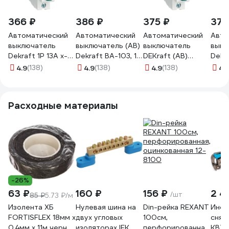
366 ₽
386 ₽
375 ₽
375
Автоматический
Автоматический
Автоматический
Авто
выключатель
выключатель (АВ)
выключатель
выкл
Dekraft 1Р 13А х-ка
Dekraft ВА-103, 1
DEKraft (АВ)
Dekra
B ВА-103 6кА нов.
Р, 32 А, хар-ка B, 6
ВА-103, 1 Р, хар-ка
Р, 25
4.9
(138)
4.9
(138)
4.9
(138)
4.
12208DEK
кА 12212DEK
B, 10 А, 6 кА
кА, 2
12207DEK
Расходные материалы
-26%
63 ₽
160 ₽
156 ₽
2 4
/шт
85 ₽
5.73 ₽/м
Изолента ХБ
Нулевая шина на
Din-рейка REXANT
Инст
FORTISFLEX 18мм х
двух угловых
100см,
снят
0.4мм х 11м черная
изоляторах IEK
перфорированная,
КВТ 