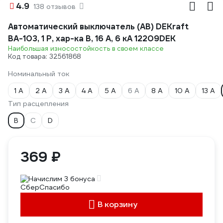
4.9
138 отзывов
Автоматический выключатель (АВ) DEKraft
ВА-103, 1 Р, хар-ка B, 16 А, 6 кА 12209DEK
Наибольшая износостойкость в своем классе
Код товара: 32561868
Номинальный ток
1 А
2 А
3 А
4 А
5 А
6 А
8 А
10 А
13 А
Тип расцепления
B
C
D
369 ₽
Начислим 3 бонуса
В корзину