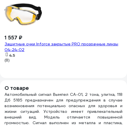
1 557 ₽
1
Защитные очки Inforce закрытые PRO прозрачные линзы
Жи
04-24-02
(5
4.5
(8)
О товаре
Автомобильный сигнал Вымпел СА-01, 2 тона, улитка, 118
Дб 5185 предназначен для предупреждения в случае
возникновения потенциально опасных для здоровья и
жизни ситуаций. Устройство имеет привлекательный
внешний вид. Модель отличается повышенной
громкостью. Сигнал выполнен из металла и пластика,