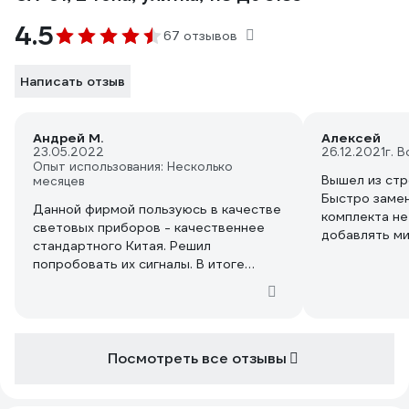
4.5
67 отзывов
Написать отзыв
Андрей М.
Алексей
23.05.2022
26.12.2021
г. 
Опыт использования: Несколько
Вышел из стро
месяцев
Быстро замен
Данной фирмой пользуюсь в качестве
комплекта не
световых приборов - качественнее
добавлять ми
стандартного Китая. Решил
подбирать пл
попробовать их сигналы. В итоге
Зато подключ
доволен как слон. Ракушки 2-х тонов,
дополнение к
"бас" и "писк". В совокупности создают
Получился тр
приличный по громкости звук.
В таком вариа
Установка элементарна. Порадовала
громкости.
инструкция, в которой расписано
Посмотреть все отзывы
2 месяца пол
какой стороной и куда устанавливать
улитку. Раньше думал, что разницы