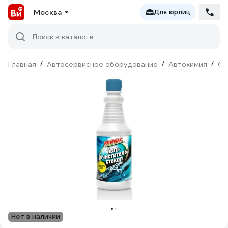
Москва
Для юрлиц
Поиск в каталоге
Главная
/
Автосервисное оборудование
/
Автохимия
/
Оч
Нет в наличии