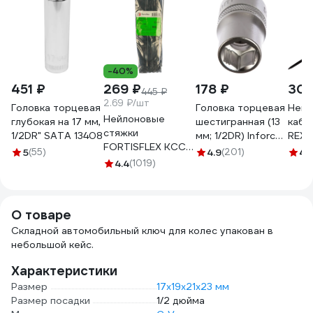
-40%
451 ₽
269 ₽
178 ₽
309
445 ₽
2.69 ₽/шт
Головка торцевая
Головка торцевая
Нейл
Нейлоновые
глубокая на 17 мм,
шестигранная (13
кабе
стяжки
1/2DR" SATA 13408
мм; 1/2DR) Inforce
REX
FORTISFLEX КСС
11-01-476
300x
5
(55)
4.9
(201)
4.
5х300 черный
4.4
(1019)
черн
100 штук 49417
07-1
О товаре
Складной автомобильный ключ для колес упакован в
небольшой кейс.
Характеристики
Размер
17х19х21х23 мм
Размер посадки
1/2 дюйма