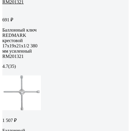
691 ₽
Баллонный ключ
REDMARK
крестовой
17х19х21х1/2 380
мм усиленный
RM201321
4.7
(35)
1 507 ₽
Баллонный