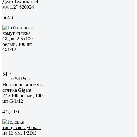
Дело Техники 24
мм 1/2" 620024
5
(27)
54 ₽
0.54 ₽/шт
Нейлоновая хомут-
стяжка Gigant
2,5х100 белый, 100
шт G/1/12
4.5
(203)