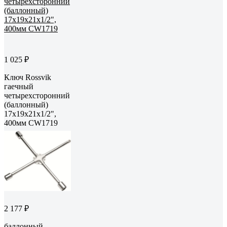
1 025 ₽
Ключ Rossvik
гаечный
четырехсторонний
(баллонный)
17x19x21x1/2",
400мм CW1719
2 177 ₽
баллонный