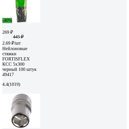
-40%
269 ₽
445 ₽
2.69 ₽/шт
Нейлоновые
стяжки
FORTISFLEX
КСС 5х300
черный 100 штук
49417
4.4
(1019)