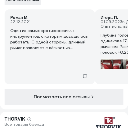
Роман М.
Игорь П.
22.12.2021
01.09.2023
г.
Опыт использ
Один из самых противоречивых
Глубина голов
инструментов, с которым доводилось
одинакова 17
работать. С одной стороны, длинный
рычагом. Раз
рычаг позволяет с лёгкостью
головок +0,2
открутить самый тугой, закисший болт
или гайку. С другой, люфты в
сочленениях, просто бесят, делая
несложную работу слишком уж
некомфортной. С одной стороны,
длинный рычаг, позволяет
прикладывать в момент отрыва/
затяжки умеренное усилие, с другой
Посмотреть все отзывы
стороны, массивная конструкция с
люфтами требует участия для
поддержки второй руки. С одной
стороны, переставная головка 17Х19
THORVIK
позволяет объединить два ключа в
Все товары бренда
одном, с другой стороны, двумя