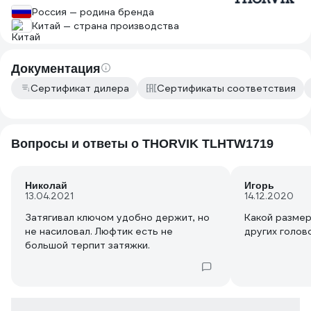
Россия — родина бренда
монолитными балонниками работать
Китай — страна производства
было много комфортнее. Но эти все
рассуждения с позиции физически
крепкого мужика, для которого длина
Документация
рычага и прилагаемое усилие совсем
не критичны. Другое дело, хрупкая
Сертификат дилера
Сертификаты соответствия
девушка, которой со штатным ключом
просто не справиться. Но вот
справится ли хрупкая девушка с
тяжеленной, люфтящей железякой?
Вопросы и ответы о THORVIK TLHTW1719
Если сам не попробуешь, вряд ли
ответ узнаешь. Короче, очень
спорный девайс.
Николай
Игорь
13.04.2021
14.12.2020
Затягивал ключом удобно держит, но
Какой размер
не насиловал. Люфтик есть не
других голов
большой терпит затяжки.