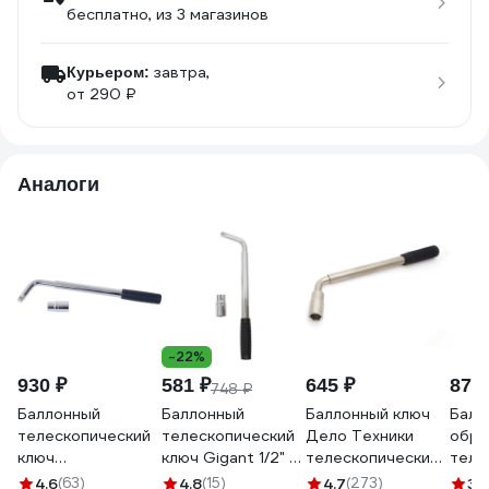
бесплатно
, из 3 магазинов
завтра,
Курьером:
от 290 ₽
Аналоги
-22%
930 ₽
581 ₽
645 ₽
870 
748 ₽
Баллонный
Баллонный
Баллонный ключ
Балл
телескопический
телескопический
Дело Техники
обра
ключ
ключ Gigant 1/2" с
телескопический
теле
АвтоDело10090
головкой 17/19мм,
с головкой
ключ
4.6
(63)
4.8
(15)
4.7
(273)
3.