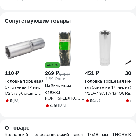
34379
длина 350-530мм
17×19мм; 1/2"
1423
GKTB-1719
530179
Сопутствующие товары
-40%
110 ₽
269 ₽
451 ₽
309 
445 ₽
2.69 ₽/шт
Головка торцевая
Головка торцевая
Нейл
Нейлоновые
6-гранная 17 мм,
глубокая на 17 мм,
кабе
стяжки
1/2", глубокая L=75
1/2DR" SATA 13408
REX
FORTISFLEX КСС
мм ROCKFORCE
300x
5
(10)
5
(55)
4.
5х300 черный
RF-5457717(11566)
4.4
(1019)
черн
100 штук 49417
07-1
О товаре
Баллонный телескопический ключ 17х19 мм THORVIK