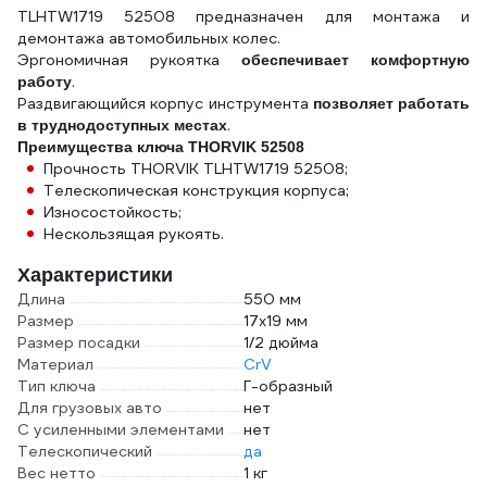
TLHTW1719 52508 предназначен для монтажа и
демонтажа автомобильных колес.
Эргономичная рукоятка
обеспечивает комфортную
.
работу
Раздвигающийся корпус инструмента
позволяет работать
.
в труднодоступных местах
Преимущества ключа THORVIK 52508
Прочность THORVIK TLHTW1719 52508;
Телескопическая конструкция корпуса;
Износостойкость;
Нескользящая рукоять.
Характеристики
Длина
550 мм
Размер
17х19 мм
Размер посадки
1/2 дюйма
Материал
CrV
Тип ключа
Г-образный
Для грузовых авто
нет
С усиленными элементами
нет
Телескопический
да
Вес нетто
1 кг