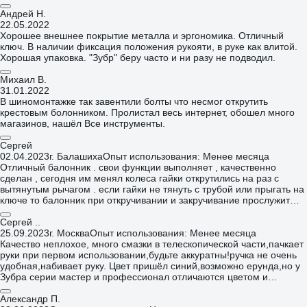
Андрей Н.
22.05.2022
Хорошее внешнее покрытие металла и эргономика. Отличный
ключ. В наличии фиксация положения рукояти, в руке как влитой.
Хорошая упаковка. "Зубр" беру часто и ни разу не подводил.
Михаил В.
31.01.2022
В шиномонтажке так завентили болты что несмог открутить
крестовым болонником. Пролистал весь интернет, обошел много
магазинов, нашёл Все инструменты.
Сергей
02.04.2023
г. Балашиха
Опыт использования: Менее месяца
Отличный балонник . свои функции выполняет , качественно
сделан , сегодня им менял колеса гайки открутились на раз с
вытянутым рычагом . если гайки не тянуть с трубой или прыгать на
ключе то балонник при откручивании и закручивание прослужит
долго . Покупкой доволен Рекомендую !!!
Сергей ..
25.09.2023
г. Москва
Опыт использования: Менее месяца
Качество неплохое, много смазки в телескопической части,пачкает
руки при первом использовании,будьте аккуратны!ручка не очень
удобная,набивает руку. Цвет пришёл синий,возможно ерунда,но у
Зубра серии мастер и профессионал отличаются цветом и
уачеством соответственно.
Александр П.