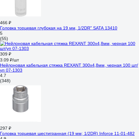
466 ₽
Головка торцевая глубокая на 19 мм, 1/2DR" SATA 13410
5
(55)
309 ₽
3.09 ₽/шт
Нейлоновая кабельная стяжка REXANT 300x4,8мм, черная 100 шт/
уп 07-1303
4.7
(348)
297 ₽
Головка торцевая шестигранная (19 мм; 1/2DR) Inforce 11-01-482
4.9