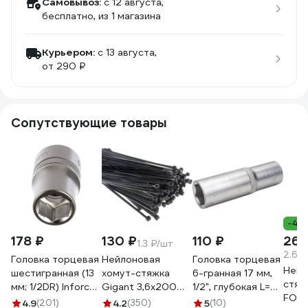
Самовывоз:
c 12 августа,
бесплатно
, из 1 магазина
Курьером:
c 13 августа,
от 290 ₽
Сопутствующие товары
-40
178 ₽
130 ₽
110 ₽
269
1.3 ₽/шт
2.69
Головка торцевая
Нейлоновая
Головка торцевая
Нейл
шестигранная (13
хомут-стяжка
6-гранная 17 мм,
стяж
мм; 1/2DR) Inforce
Gigant 3,6х200
1/2", глубокая L=75
FORT
11-01-476
черный, 100 шт
мм ROCKFORCE
4.9
(201)
4.2
(350)
5
(10)