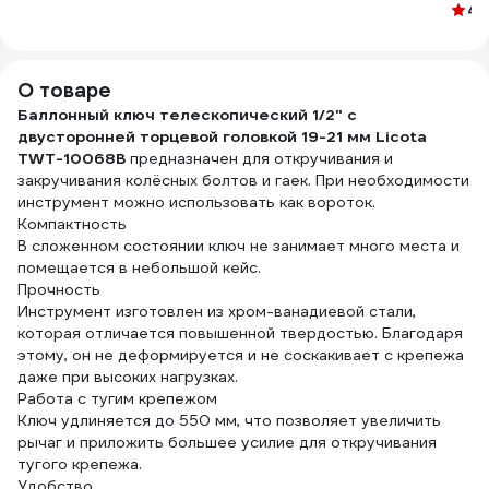
5х30
G/1/4
RF-5457717(11566)
4.
100 
О товаре
Баллонный ключ телескопический 1/2" с
двусторонней торцевой головкой 19-21 мм Licota
TWT-10068B
предназначен для откручивания и
закручивания колёсных болтов и гаек. При необходимости
инструмент можно использовать как вороток.
Компактность
В сложенном состоянии ключ не занимает много места и
помещается в небольшой кейс.
Прочность
Инструмент изготовлен из хром-ванадиевой стали,
которая отличается повышенной твердостью. Благодаря
этому, он не деформируется и не соскакивает с крепежа
даже при высоких нагрузках.
Работа с тугим крепежом
Ключ удлиняется до 550 мм, что позволяет увеличить
рычаг и приложить большее усилие для откручивания
тугого крепежа.
Удобство