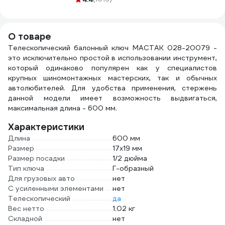
100 штук 49417
07-1
О товаре
Телескопический балонный ключ МАСТАК 028-20079 -
это исключительно простой в использовании инструмент,
который одинаково популярен как у специалистов
крупных шиномонтажных мастерских, так и обычных
автолюбителей. Для удобства применения, стержень
данной модели имеет возможность выдвигаться,
максимальная длина - 600 мм.
Характеристики
Длина
600 мм
Размер
17х19 мм
Размер посадки
1/2 дюйма
Тип ключа
Г-образный
Для грузовых авто
нет
С усиленными элементами
нет
Телескопический
да
Вес нетто
1.02 кг
Складной
нет