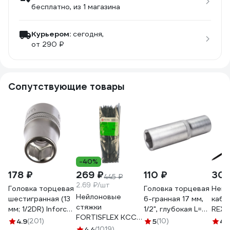
бесплатно
, из 1 магазина
Курьером:
сегодня,
от 290 ₽
Сопутствующие товары
-40%
178 ₽
269 ₽
110 ₽
309
445 ₽
2.69 ₽/шт
Головка торцевая
Головка торцевая
Нейл
Нейлоновые
шестигранная (13
6-гранная 17 мм,
кабе
стяжки
мм; 1/2DR) Inforce
1/2", глубокая L=75
REX
FORTISFLEX КСС
11-01-476
мм ROCKFORCE
300x
4.9
(201)
5
(10)
4.
5х300 черный
4.4
(1019)
RF-5457717(11566)
черн