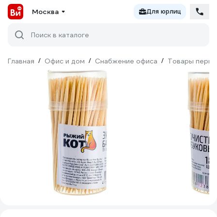
Москва
Для юрлиц
Поиск в каталоге
Главная
/
Офис и дом
/
Снабжение офиса
/
Товары перво