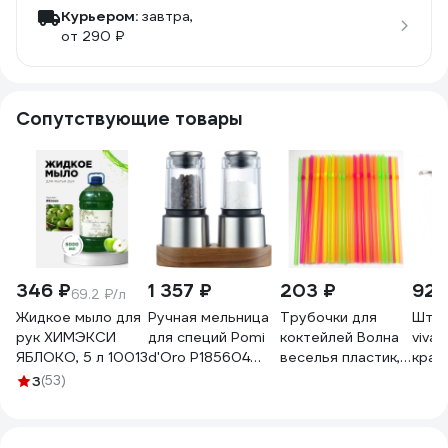
Курьером:
завтра,
от 290 ₽
Сопутствующие товары
346 ₽
1 357 ₽
203 ₽
920
69.2 ₽/л
Жидкое мыло для
Ручная мельница
Трубочки для
Штоп
рук ХИМЭКСИ
для специй Pomi
коктейлей Волна
viva
ЯБЛОКО, 5 л 10013
d'Oro P185604
веселья пластик,
крас
Assistenza
ассорти, 50 шт
23 с
3
(53)
6245485