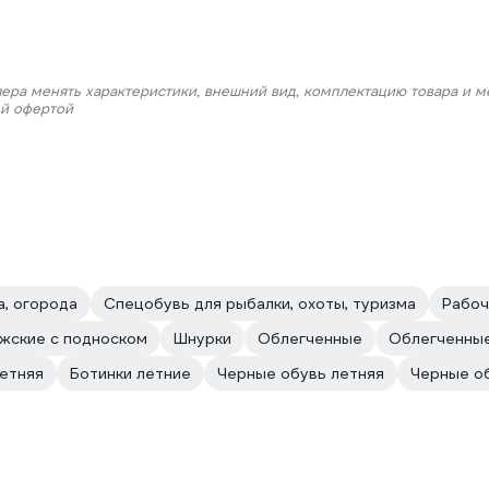
лера менять характеристики, внешний вид, комплектацию товара и м
ой офертой
а, огорода
Спецобувь для рыбалки, охоты, туризма
Рабоч
жские с подноском
Шнурки
Облегченные
Облегченны
етняя
Ботинки летние
Черные обувь летняя
Черные о