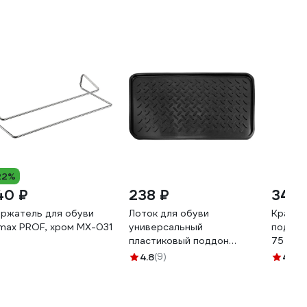
22%
40 ₽
238 ₽
341 
ржатель для обуви
Лоток для обуви
Краска
max PROF, хром MX-031
универсальный
подошв
пластиковый поддон
75 мл
Blabar 63x34 см -ВИ
4.8
(9)
4.8
(1
93690