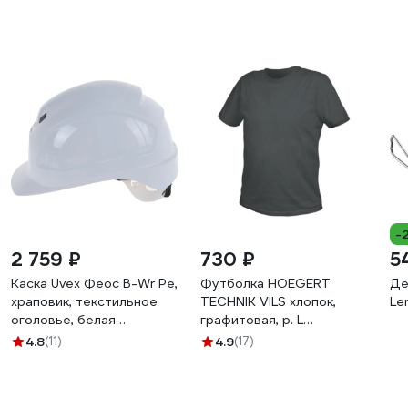
-
2 759 ₽
730 ₽
5
Каска Uvex Феос B-Wr Pe,
Футболка HOEGERT
Де
храповик, текстильное
TECHNIK VILS хлопок,
Le
оголовье, белая
графитовая, р. L
9772030
HT5K410-L
4.8
(11)
4.9
(17)