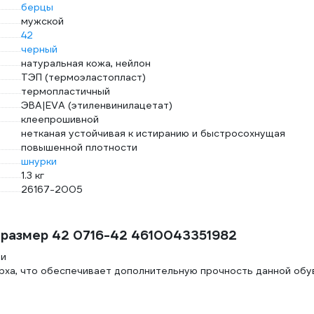
берцы
мужской
42
черный
натуральная кожа, нейлон
ТЭП (термоэластопласт)
термопластичный
ЭВА|EVA (этиленвинилацетат)
клеепрошивной
нетканая устойчивая к истиранию и быстросохнущая
повышенной плотности
шнурки
1.3 кг
26167-2005
 размер 42 0716-42 4610043351982
ми
рха, что обеспечивает дополнительную прочность данной обу