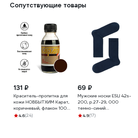
Сопутствующие товары
131 ₽
69 ₽
Краситель-пропитка для
Мужские носки ESLI 42s-
кожи НОВБЫТХИМ Карат,
200, р.27-29, 000
коричневый, флакон 100
темно-синий
мл 1227
1001331520040480000
4.6
(24)
4.9
(17)