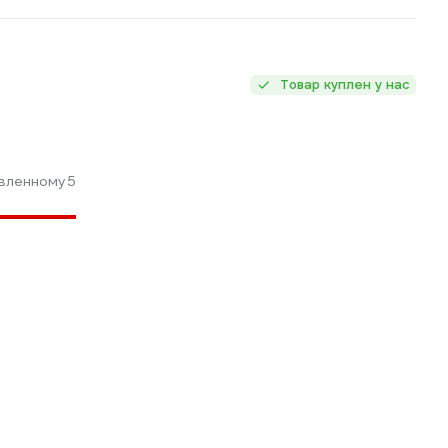
Товар куплен у нас
вленному
5