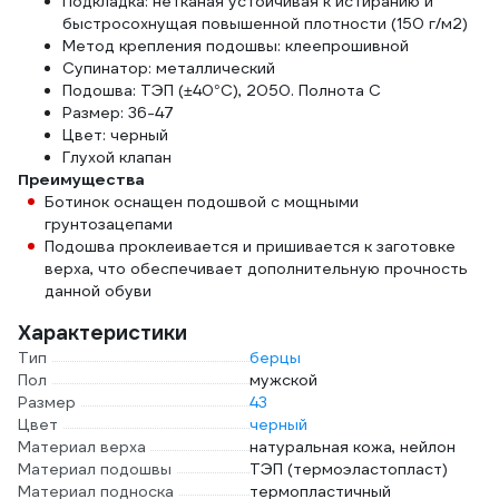
Подкладка: нетканая устойчивая к истиранию и
быстросохнущая повышенной плотности (150 г/м2)
Метод крепления подошвы: клеепрошивной
Супинатор: металлический
Подошва: ТЭП (±40°С), 2050. Полнота С
Размер: 36-47
Цвет: черный
Глухой клапан
Преимущества
Ботинок оснащен подошвой с мощными
грунтозацепами
Подошва проклеивается и пришивается к заготовке
верха, что обеспечивает дополнительную прочность
данной обуви
Характеристики
Тип
берцы
Пол
мужской
Размер
43
Цвет
черный
Материал верха
натуральная кожа, нейлон
Материал подошвы
ТЭП (термоэластопласт)
Материал подноска
термопластичный