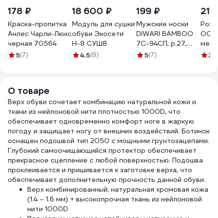
178 ₽
18 600 ₽
199 ₽
211 
Краска-пропитка
Модуль для сушки
Мужские носки
Рожо
Анлес Чарли-Люкс
обуви Экосети
DIWARI BAMBOO
ООО 
черная 70564
Н-8 СУШ8
7С-94СП, р.27,
мета
000 черный
MS00
5
(7)
4.5
(8)
5
(7)
3.
1001330110030012000
О товаре
Верх обуви сочетает комбинацию натуральной кожи и
ткани из нейлоновой нити плотностью 1000D, что
обеспечивает одновременно комфорт ноге в жаркую
погоду и защищает ногу от внешних воздействий. Ботинок
оснащен подошвой тип 2050 с мощными грунтозацепами.
Глубокий самоочищающийся протектор обеспечивает
прекрасное сцепление с любой поверхностью. Подошва
проклеивается и пришивается к заготовке верха, что
обеспечивает дополнительную прочность данной обуви.
Верх комбинированный: натуральная хромовая кожа
(1.4 – 1.6 мм) + высокопрочная ткань из нейлоновой
нити 1000D