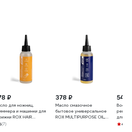
78 ₽
378 ₽
54 ₽
сло для ножниц,
Масло смазочное
Восста
иммера и машинки для
бытовое универсальное
регене
рижки ROX HAIR
ROX MULTIPURPOSE OIL,
для ко
IPPER BLADE OIL, 100
100 мл R753
100мл 
5
(7)
4.6
(1
 R752