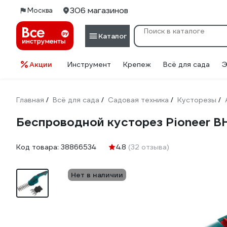
306 магазинов
Москва
Каталог
Акции
Инструмент
Крепеж
Всё для сада
Э
Главная
Всё для сада
Садовая техника
Кусторезы
/
/
/
/
Беспроводной кусторез Pioneer 
Код товара:
38866534
4.8
(32 отзыва)
Нет в наличии