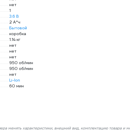
нет
1
3.6 В
2 А*ч
Бытовой
коробка
1.14 кг
нет
нет
нет
950 об/мин
950 об/мин
нет
Li-lon
60 мин
лера менять характеристики, внешний вид, комплектацию товара и м