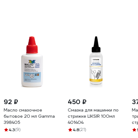
92 ₽
450 ₽
3
Масло смазочное
Смазка для машинки по
Ма
бытовое 20 мл Gamma
стрижке LIKSIR 100мл
тр
398405
401404
ст
CL
4.3
(9)
4.8
(21)
мл