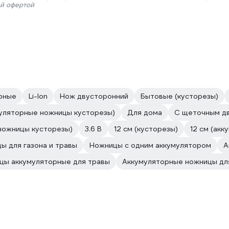
ой офертой
рные
Li-lon
Нож двусторонний
Бытовые (кусторезы)
уляторные ножницы кусторезы)
Для дома
С щеточным дв
ножницы кусторезы)
3.6 В
12 см (кусторезы)
12 см (ак
ы для газона и травы
Ножницы с одним аккумулятором
А
цы аккумуляторные для травы
Аккумуляторные ножницы дл