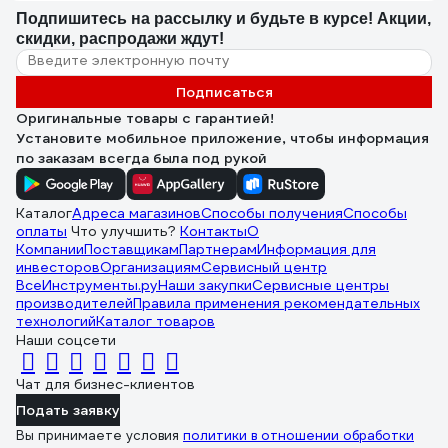
Подпишитесь
на рассылку
и будьте в курсе! Акции,
скидки, распродажи ждут!
Подписаться
Оригинальные товары с гарантией!
Установите мобильное приложение, чтобы информация
по заказам всегда была под рукой
Каталог
Адреса магазинов
Способы получения
Способы
оплаты
Что улучшить?
Контакты
О
Компании
Поставщикам
Партнерам
Информация для
инвесторов
Организациям
Сервисный центр
ВсеИнструменты.ру
Наши закупки
Сервисные центры
производителей
Правила применения рекомендательных
технологий
Каталог товаров
Наши соцсети
Чат для бизнес-клиентов
Подать заявку
Вы принимаете условия
политики в отношении обработки