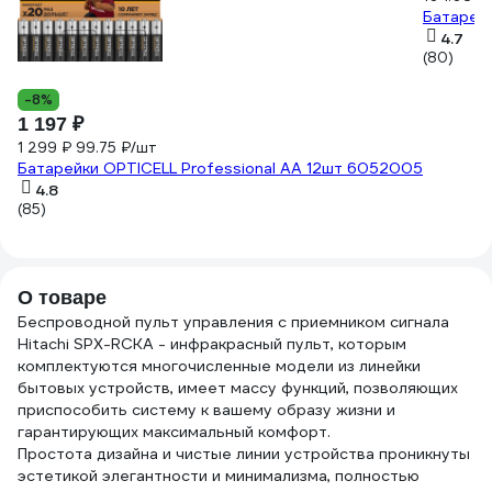
Батарей
4.7
(80)
-8%
1 197 ₽
1 299 ₽
99.75 ₽/шт
Батарейки OPTICELL Professional AA 12шт 6052005
4.8
(85)
О товаре
Беспроводной пульт управления с приемником сигнала
Hitachi SPX-RCKA - инфракрасный пульт, которым
комплектуются многочисленные модели из линейки
бытовых устройств, имеет массу функций, позволяющих
приспособить систему к вашему образу жизни и
гарантирующих максимальный комфорт.
Простота дизайна и чистые линии устройства проникнуты
эстетикой элегантности и минимализма, полностью