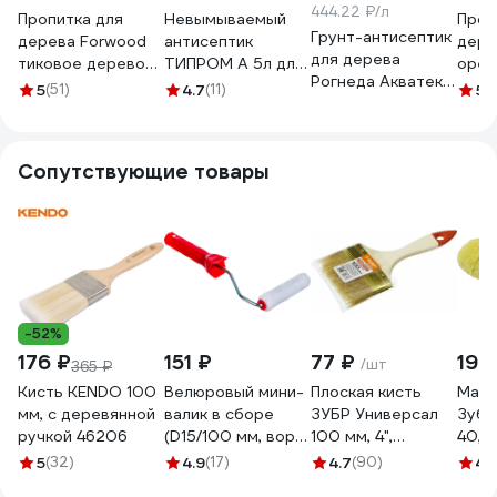
444.22 ₽/л
Пропитка для
Невымываемый
Проп
Грунт-антисептик
дерева Forwood
антисептик
дере
для дерева
тиковое дерево
ТИПРОМ А 5л для
орех
Рогнеда Акватекс
лессирующий
дерева, камня,
лесс
5
(51)
4.7
(11)
5
(5
Гибридный,
высокопрочный
бетона
высо
лессирующий, 9 л,
полуматовый
RM000007714
полу
бесцветный
биолазурь_тиковоедерево_9л
биол
Сопутствующие товары
274189
-52%
176 ₽
151 ₽
77 ₽
199
/шт
365 ₽
Кисть KENDO 100
Велюровый мини-
Плоская кисть
Маля
мм, с деревянной
валик в сборе
ЗУБР Универсал
Зубр
ручкой 46206
(D15/100 мм, ворс
100 мм, 4",
40, 
4 мм, бюгель 6 мм)
светлая
мм, в
5
(32)
4.9
(17)
4.7
(90)
4.
КЕДР 043-1510
натуральная
ручк