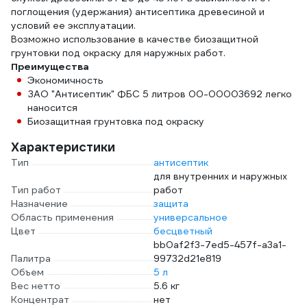
поглощения (удержания) антисептика древесиной и
условий ее эксплуатации.
Возможно использование в качестве биозащитной
грунтовки под окраску для наружных работ.
Преимущества
Экономичность
ЗАО "Антисептик" ФБС 5 литров 00-00003692 легко
наносится
Биозащитная грунтовка под окраску
Характеристики
Тип
антисептик
для внутренних и наружных
Тип работ
работ
Назначение
защита
Область применения
универсальное
Цвет
бесцветный
bb0af2f3-7ed5-457f-a3a1-
Палитра
99732d21e819
Объем
5 л
Вес нетто
5.6 кг
Концентрат
нет