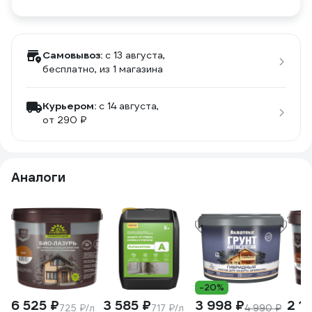
Самовывоз:
c 13 августа,
бесплатно
, из 1 магазина
Курьером:
c 14 августа,
от 290 ₽
Аналоги
-20%
6 525 ₽
3 585 ₽
3 998 ₽
2 11
725 ₽/л
717 ₽/л
4 990 ₽