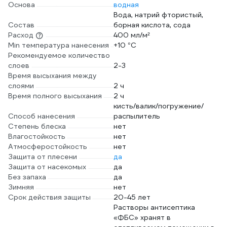
Основа
водная
Вода, натрий фтористый,
Состав
борная кислота, сода
Расход
400 мл/м²
Min температура нанесения
+10 °С
Рекомендуемое количество
слоев
2-3
Время высыхания между
слоями
2 ч
Время полного высыхания
2 ч
кисть/валик/погружение/
Способ нанесения
распылитель
Степень блеска
нет
Влагостойкость
нет
Атмосферостойкость
нет
Защита от плесени
да
Защита от насекомых
да
Без запаха
да
Зимняя
нет
Срок действия защиты
20-45 лет
Растворы антисептика
«ФБС» хранят в