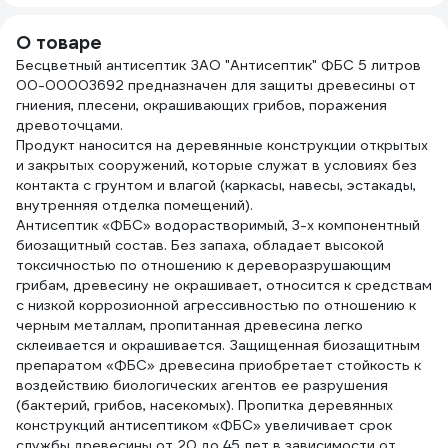
25948
щетина 01099-
0351
100_z01
О товаре
Бесцветный антисептик ЗАО "Антисептик" ФБС 5 литров
00-00003692 предназначен для защиты древесины от
гниения, плесени, окрашивающих грибов, поражения
древоточцами.
Продукт наносится на деревянные конструкции открытых
и закрытых сооружений, которые служат в условиях без
контакта с грунтом и влагой (каркасы, навесы, эстакады,
внутренняя отделка помещений).
Антисептик «ФБС» водорастворимый, 3-х компонентный
биозащитный состав. Без запаха, обладает высокой
токсичностью по отношению к дереворазрушающим
грибам, древесину не окрашивает, относится к средствам
с низкой коррозионной агрессивностью по отношению к
черным металлам, пропитанная древесина легко
склеивается и окрашивается. Защищенная биозащитным
препаратом «ФБС» древесина приобретает стойкость к
воздействию биологических агентов ее разрушения
(бактерий, грибов, насекомых). Пропитка деревянных
конструкций антисептиком «ФБС» увеличивает срок
службы древесины от 20 до 45 лет в зависимости от