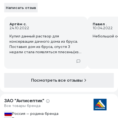
Написать отзыв
Артём с.
Павел .
24.10.2022
10.04.2022
Купил данный раствор для
Небольшой ос
консервации дачного дома из бруса.
Поставил дом из бруса, спустя 3
недели стала появляться плесень(из-
за влажной погоды). Было принято
решение чем-то защитить брус, этот
вариант оказался самым выгодным(по
акции). Через 2 недели после
обработки новых очагов плесени не
Посмотреть все отзывы
появилось, хотя брус влажный. Очень
надеюсь, что это средство
сработало. Время покажет.
ЗАО "Антисептик"
Все товары бренда
Россия — родина бренда