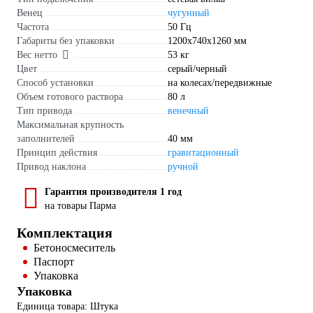
Венец
чугунный
Частота
50 Гц
Габариты без упаковки
1200х740х1260 мм
Вес нетто
53 кг
Цвет
серый/черный
Способ установки
на колесах/передвижные
Объем готового раствора
80 л
Тип привода
венечный
Максимальная крупность
заполнителей
40 мм
Принцип действия
гравитационный
Привод наклона
ручной
Гарантия производителя 1 год
на товары Парма
Комплектация
Бетоносмеситель
Паспорт
Упаковка
Упаковка
Единица товара: Штука