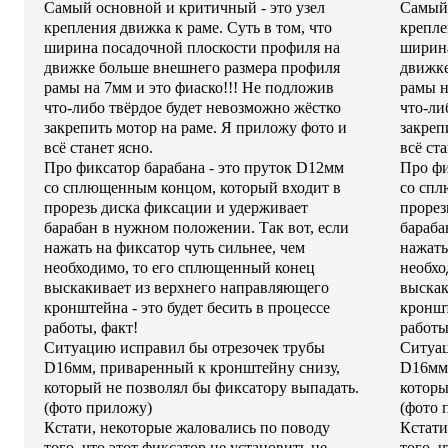
Самый основной и критичный - это узел
Самый 
крепления движка к раме. Суть в том, что
крепле
ширина посадочной плоскости профиля на
ширина
движке больше внешнего размера профиля
движке
рамы на 7мм и это фиаско!!! Не подложив
рамы н
что-либо твёрдое будет невозможно жёстко
что-ли
закрепить мотор на раме. Я приложу фото и
закреп
всё станет ясно.
всё ста
Про фиксатор барабана - это пруток D12мм
Про фи
со сплющенным концом, который входит в
со спл
прорезь диска фиксации и удерживает
прорез
барабан в нужном положении. Так вот, если
бараба
нажать на фиксатор чуть сильнее, чем
нажать
необходимо, то его сплющенный конец
необхо
выскакивает из верхнего направляющего
выскак
кронштейна - это будет бесить в процессе
кроншт
работы, факт!
работы
Ситуацию исправил бы отрезочек трубы
Ситуац
D16мм, приваренный к кронштейну снизу,
D16мм,
который не позволял бы фиксатору выпадать.
которы
(фото приложу)
(фото 
Кстати, некоторые жаловались по поводу
Кстати
того, что этот фиксатор не установить не
того, 