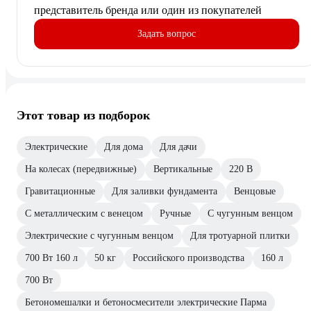
представитель бренда или один из покупателей
Задать вопрос
Этот товар из подборок
Электрические
Для дома
Для дачи
На колесах (передвижные)
Вертикальные
220 В
Гравитационные
Для заливки фундамента
Венцовые
С металлическим с венецом
Ручные
С чугунным венцом
Электрические с чугунным венцом
Для тротуарной плитки
700 Вт 160 л
50 кг
Российского производства
160 л
700 Вт
Бетономешалки и бетоносмесители электрические Парма