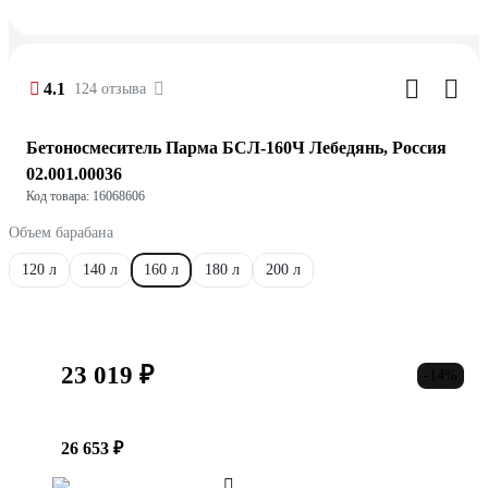
4.1
124 отзыва
Бетоносмеситель Парма БСЛ-160Ч Лебедянь, Россия
02.001.00036
Код товара: 16068606
Объем барабана
120 л
140 л
160 л
180 л
200 л
23 019 ₽
-14%
26 653 ₽