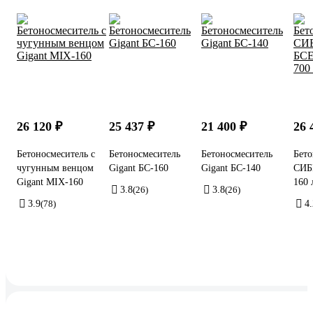
26 120 ₽
25 437 ₽
21 400 ₽
26 
Бетоносмеситель с
Бетоносмеситель
Бетоносмеситель
Бето
чугунным венцом
Gigant БС-160
Gigant БС-140
СИБ
Gigant MIX-160
160 
3.8
(26)
3.8
(26)
3.9
(78)
4.