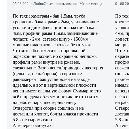
05.08.2024
г. Лобня
Опыт использования: Менее месяца
01.08.2
По техпараметрам - бак 1.5мм, труба
По тех
крепления бака к раме - 2мм, усиливающие
крепле
уголки и диск фиксации положения бака -
уголки
4мм, профили рамы 1.5мм, замешивающие
4мм, п
лопасти - 2мм, сетевой шнур - 1500мм,
лопаст
мощные пластиковые колёса без втулок.
мощные
Что хотел бы отметить - порошковой
Что хо
окраской не пахнет, но окрашено неплохо,
окраск
профили рамы внутри не ржавые,
профил
свеженькие. Зазор венец/приводная шестерня
свежен
(цельная, не наборная) в горизонте
(цельн
равномерен - бак установлен на заводе
равном
идеально, а вот в вертикальной плоскости
идеаль
венец имеет овальную форму. Суммарно это
венец 
всё в пределах 5-6 мм и никак не отразится
всё в 
на работе пары шестерня/венец.
на раб
Отверстия при сборке сошлись и не
Отверс
доставили хлопот, болты класса прочности
достав
5.8 - не сыромятина.
5.8 - 
А теперь о минусах.
А тепер