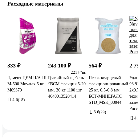
Расходные материалы
333 ₽
243 100 ₽
564 ₽
2 7
221 ₽/шт
Цемент ЦЕМ II/А-Ш
Гравийный щебень
Песок кварцевый
Удли
М-500 Movatex 5 кг
ЯЗСМ фракция 5-20
фракционированный
93 9
М09370
мм, 30 кг 1100 шт
25 кг, 0.5-0.8 мм
2x0.
4640013520414
БСТ-МИНЕРАЛС
техн
4.6
(18)
STD_MSK_00044
зазе
Росс
3.6
(29)
4.