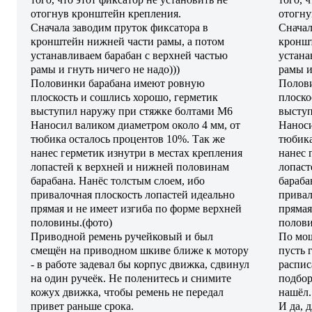
отогнув кронштейн крепления.
отогну
Сначала заводим пруток фиксатора в
Сначал
кронштейн нижней части рамы, а потом
кроншт
устанавливаем барабан с верхней частью
устана
рамы и гнуть ничего не надо)))
рамы и
Половинки барабана имеют ровную
Полов
плоскость и сошлись хорошо, герметик
плоско
выступил наружу при стяжке болтами М6
выступ
Наносил валиком диаметром около 4 мм, от
Наноси
тюбика осталось процентов 10%. Так же
тюбика
нанес герметик изнутри в местах крепления
нанес 
лопастей к верхней и нижней половинам
лопаст
барабана. Нанёс толстым слоем, ибо
бараба
привалочная плоскость лопастей идеально
привал
прямая и не имеет изгиба по форме верхней
прямая
половины.(фото)
полови
Приводной ремень ручейковый и был
По мощ
смещён на приводном шкиве ближе к мотору
пусть 
- в работе задевал бы корпус движка, сдвинул
распис
на один ручеёк. Не поленитесь и снимите
подбор
кожух движка, чтобы ремень не передал
нашёл.
привет раньше срока.
И да, 