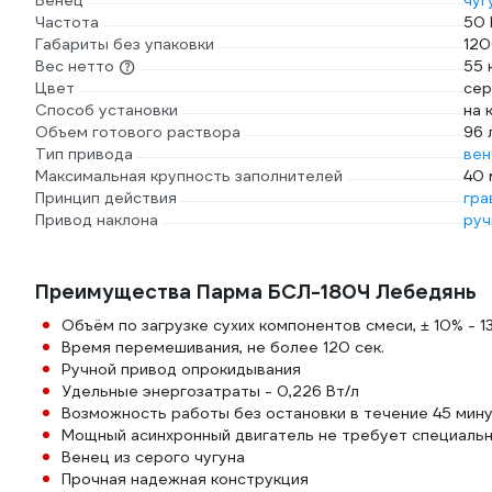
Венец
чуг
Частота
50 
Габариты без упаковки
120
Вес нетто
55 
Цвет
сер
Способ установки
на 
Объем готового раствора
96 
Тип привода
вен
Максимальная крупность заполнителей
40 
Принцип действия
гра
Привод наклона
руч
Преимущества Парма БСЛ-180Ч Лебедянь
Объём по загрузке сухих компонентов смеси, ± 10% - 1
Время перемешивания, не более 120 сек.
Ручной привод опрокидывания
Удельные энергозатраты - 0,226 Вт/л
Возможность работы без остановки в течение 45 мин
Мощный асинхронный двигатель не требует специаль
Венец из серого чугуна
Прочная надежная конструкция