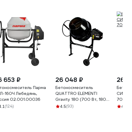
6 653 ₽
26 048 ₽
26 4
тоносмеситель Парма
Бетоносмеситель
Бетоно
Л-160Ч Лебедянь,
QUATTRO ELEMENTI
СИБРТЕ
ссия 02.001.00036
Gravity 180 (700 Вт, 180
700 Вт
л, 23 об/мин., замес 90 л,
(124)
(93)
(5
4.1
4.5
4.2
полиамидный венец) 916-
028