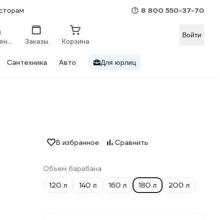
8 800 550-37-70
сторам
Войти
Сравнение
Заказы
Корзина
Сантехника
Авто
Для юрлиц
В избранное
Сравнить
Объем барабана
120 л
140 л
160 л
180 л
200 л