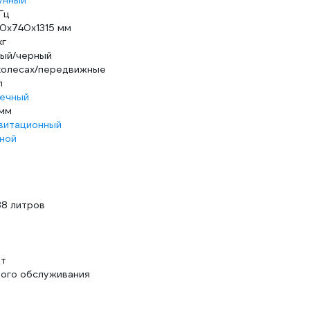
унный
Гц
0х740х1315 мм
кг
ый/черный
колесах/передвижные
л
ечный
мм
витационный
ной
38 литров
ут
ного обслуживания