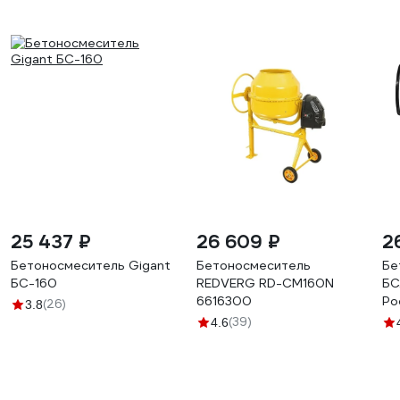
25 437 ₽
26 609 ₽
2
Бетоносмеситель Gigant
Бетоносмеситель
Бе
БС-160
REDVERG RD-CM160N
БС
6616300
Ро
(26)
3.8
(39)
4.6