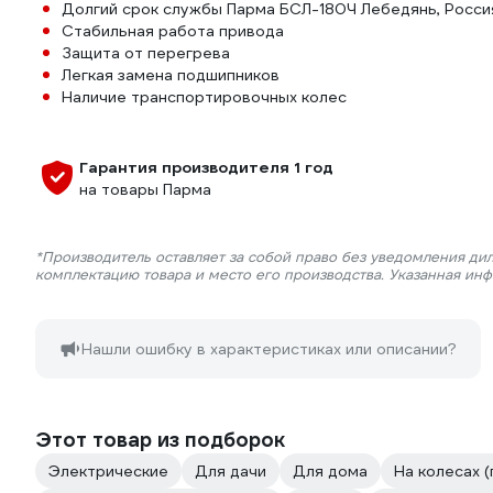
Долгий срок службы Парма БСЛ-180Ч Лебедянь, Росс
Стабильная работа привода
Защита от перегрева
Легкая замена подшипников
Наличие транспортировочных колес
Гарантия производителя 1 год
на товары Парма
*Производитель оставляет за собой право без уведомления дил
комплектацию товара и место его производства. Указанная ин
Нашли ошибку в характеристиках или описании?
Этот товар из подборок
Электрические
Для дачи
Для дома
На колесах 