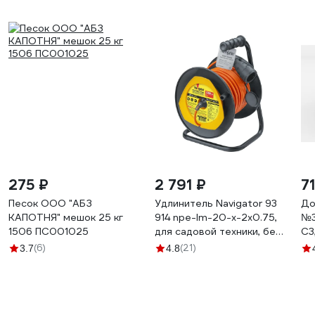
275 ₽
2 791 ₽
7
Песок ООО "АБЗ
Удлинитель Navigator 93
До
КАПОТНЯ" мешок 25 кг
914 npe-lm-20-x-2x0.75,
№3
1506 ПС001025
для садовой техники, без
С3
заземления, 20м, Россия
(6)
(21)
3.7
4.8
93914