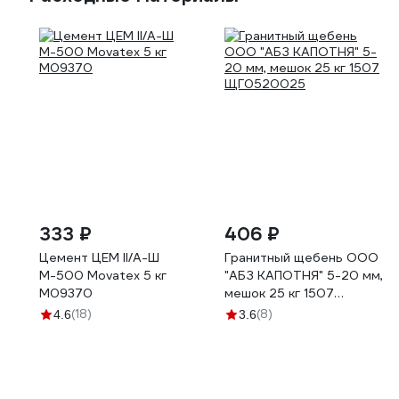
333 ₽
406 ₽
Цемент ЦЕМ II/А-Ш
Гранитный щебень ООО
М-500 Movatex 5 кг
"АБЗ КАПОТНЯ" 5-20 мм,
М09370
мешок 25 кг 1507
ЩГ0520025
(18)
(8)
4.6
3.6