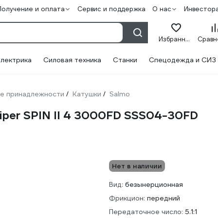
Получение и оплата
Сервис и поддержка
О нас
Инвестор
Избранное
лектрика
Силовая техника
Станки
Спецодежда и СИЗ
е принадлежности
Катушки
Salmo
/
/
iper SPIN II 4 3000FD SSS04-30FD
Нет в наличии
Вид:
безынерционная
Фрикцион:
передний
Передаточное число:
5.1:1