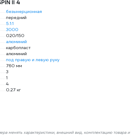
IN II 4
безынерционная
передний
5.1:1
3000
020/150
алюминий
карбопласт
алюминий
под правую и левую руку
760 мм
3
1
4
0.27 кг
лера менять характеристики, внешний вид, комплектацию товара и