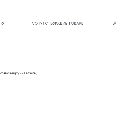
Ы
6
СОПУТСТВУЮЩИЕ ТОВАРЫ
В
й
отивозакручиватель)