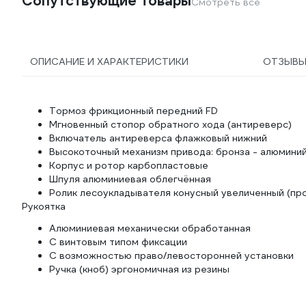
Сопутствующие товары
Смотреть все
ОПИСАНИЕ И ХАРАКТЕРИСТИКИ
ОТЗЫВ
Тормоз фрикционный передний FD
Мгновенный стопор обратного хода (антиреверс)
Включатель антиреверса флажковый нижний
Высокоточный механизм привода: бронза - алюмини
Корпус и ротор карбопластовые
Шпуля алюминиевая облегчённая
Ролик лесоукладывателя конусный увеличенный (пр
Рукоятка
Алюминиевая механически обработанная
С винтовым типом фиксации
С возможностью право/левосторонней установки
Ручка (кноб) эргономичная из резины