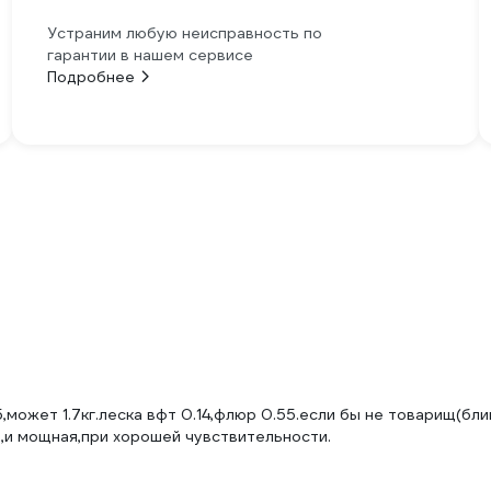
Устраним любую неисправность по
гарантии в нашем сервисе
Подробнее
5,может 1.7кг.леска вфт 0.14,флюр 0.55.если бы не товарищ(бл
я,и мощная,при хорошей чувствительности.