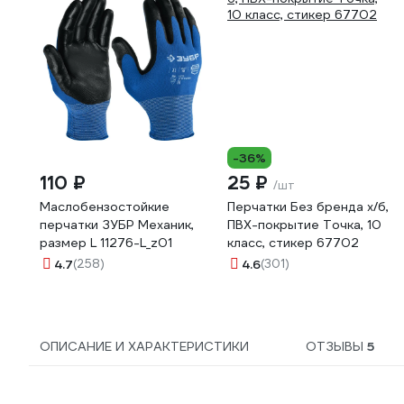
-36%
110 ₽
25 ₽
/шт
Маслобензостойкие
Перчатки Без бренда х/б,
перчатки ЗУБР Механик,
ПВХ-покрытие Точка, 10
размер L 11276-L_z01
класс, стикер 67702
4.7
(258)
4.6
(301)
ОПИСАНИЕ И ХАРАКТЕРИСТИКИ
ОТЗЫВЫ
5