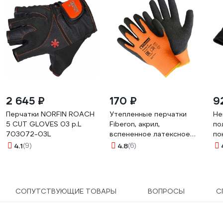
2 645 ₽
170 ₽
9
Перчатки NORFIN ROACH
Утепленные перчатки
Не
5 CUT GLOVES 03 р.L
Fiberon, акрил,
по
703072-03L
вспененное латексное
по
покрытие, в и/у, 10(XL),
TA
4.1
(9)
4.8
(6)
оранжевый+черный,
31
127858
СОПУТСТВУЮЩИЕ ТОВАРЫ
ВОПРОСЫ
С