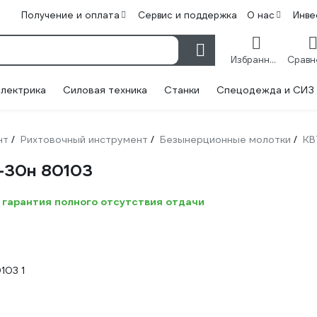
Получение и оплата
Сервис и поддержка
О нас
Инве
Избранное
лектрика
Силовая техника
Станки
Спецодежда и СИЗ
нт
Рихтовочный инструмент
Безынерционные молотки
КВ
/
/
/
-30н 80103
 гарантия полного отсутствия отдачи