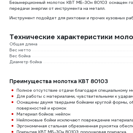
Безынерционный молоток КВТ МБ-30н 80103 оснащен гол
передачи энергии от инструмента на металл.
Инструмент подойдет для рихтовки и прочих кузовных раб
Технические характеристики моло
Общая длина
Вес нетто
Вес бойка
Диаметр бойка
Преимущества молотка КВТ 80103
Полное отсутствие отдачи благодаря специальному м
Для работы с материалами, чувствительными к удара
Оснащены двумя твердыми бойками круглой формы, о
поверхностей и кромок
Материал бойков: нейлон
Нейлоновые бойки исключают повреждение материала 
Эргономичная стальная обрезиненная рукоятка обесп
Покрытие КВТ МБ-30н 80103: порошковая покраска.