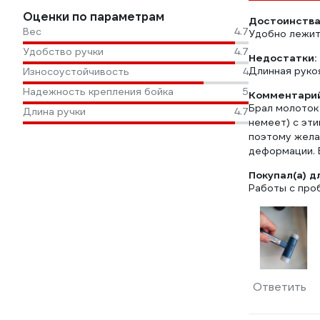
Оценки по параметрам
Достоинства
Вес
4.7
Удобно лежит
Удобство ручки
4.7
Недостатки:
Длинная рукоя
Износоустойчивость
4
Надежность крепления бойка
5
Комментарий
Брал молоток 
Длина ручки
4.7
немеет) с эти
поэтому жела
деформации. 
Покупал(а) д
Работы с про
Ответить