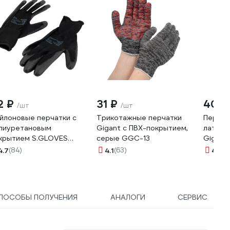
2 ₽
31 ₽
40 
/шт
/шт
йлоновые перчатки с
Трикотажные перчатки
Перчат
лиуретановым
Gigant с ПВХ-покрытием,
латекс
крытием S.GLOVES
серые GGC-13
Gigant 
XO черные, 09 размер
зелены
4.7
(84)
4.1
(63)
4
(105
614-09
ПОСОБЫ ПОЛУЧЕНИЯ
АНАЛОГИ
СЕРВИС