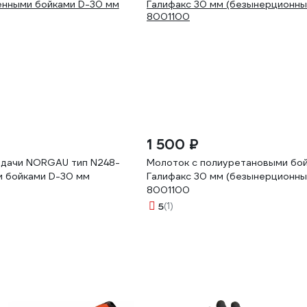
1 500 ₽
тдачи NORGAU тип N248-
Молоток с полиуретановыми бо
и бойками D-30 мм
Галифакс 30 мм (безынерционный
8001100
5
(1)