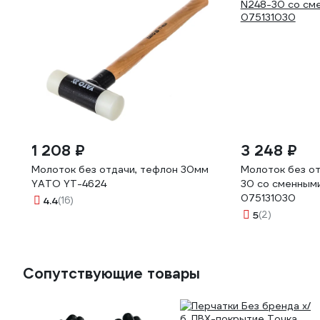
1 208 ₽
3 248 ₽
Молоток без отдачи, тефлон 30мм
Молоток без о
YATO YT-4624
30 со сменным
075131030
4.4
(16)
5
(2)
Сопутствующие товары