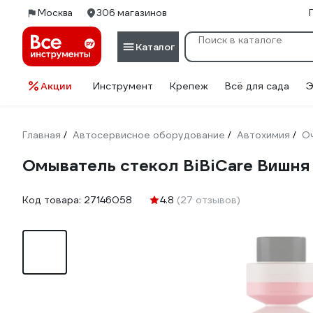
Москва
306 магазинов
Каталог
Акции
Инструмент
Крепеж
Всё для сада
Э
Главная
Автосервисное оборудование
Автохимия
О
/
/
/
Омыватель стекол BiBiCare Вишня 
Код товара:
27146058
4.8
(27 отзывов)