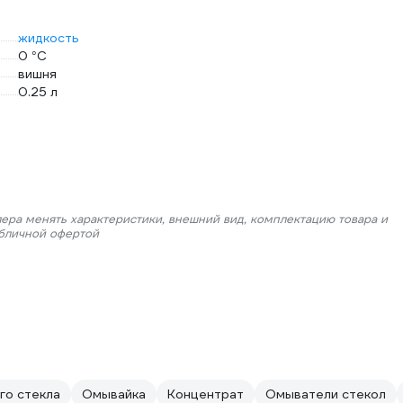
жидкость
0 °С
вишня
0.25 л
лера менять характеристики, внешний вид, комплектацию товара и
убличной офертой
го стекла
Омывайка
Концентрат
Омыватели стекол