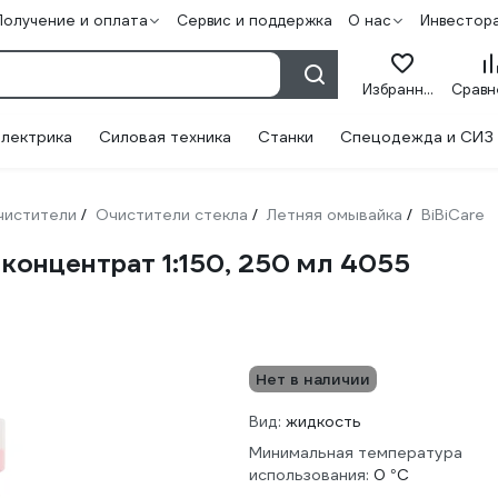
Получение и оплата
Сервис и поддержка
О нас
Инвестор
Избранное
лектрика
Силовая техника
Станки
Спецодежда и СИЗ
чистители
Очистители стекла
Летняя омывайка
BiBiCare
/
/
/
концентрат 1:150, 250 мл 4055
Нет в наличии
Вид:
жидкость
Минимальная температура
использования:
0 °С