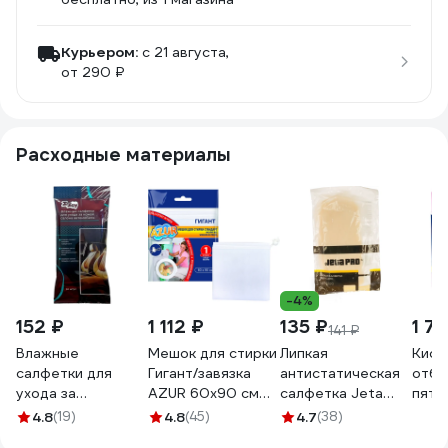
Курьером:
c 21 августа,
от 290 ₽
Расходные материалы
-4%
152 ₽
1 112 ₽
135 ₽
1 7
141 ₽
Влажные
Мешок для стирки
Липкая
Кисл
салфетки для
Гигант/завязка
антистатическая
отбе
ухода за
AZUR 60x90 см
салфетка Jeta
пятн
изделиями из
912410
PRO 5850100
Мега
4.8
(19)
4.8
(45)
4.7
(38)
кожи ZiZay 20x15
для 