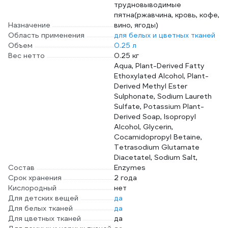
трудновыводимые
пятна(ржавчина, кровь, кофе,
Назначение
вино, ягоды)
Область применения
для белых и цветных тканей
Объем
0.25 л
Вес нетто
0.25 кг
Aqua, Plant-Derived Fatty
Ethoxylated Alcohol, Plant-
Derived Methyl Ester
Sulphonate, Sodium Laureth
Sulfate, Potassium Plant-
Derived Soap, Isopropyl
Alcohol, Glycerin,
Сocamidopropyl Betaine,
Tetrasodium Glutamate
Diacetatel, Sodium Salt,
Состав
Enzymes
Срок хранения
2 года
Кислородный
нет
Для детских вещей
да
Для белых тканей
да
Для цветных тканей
да