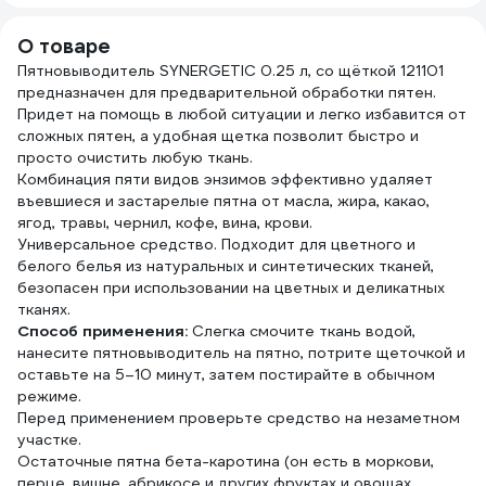
см, 30 шт. ZZ0044
цвет
500 г
О товаре
штук
Пятновыводитель SYNERGETIC 0.25 л, со щёткой 121101
предназначен для предварительной обработки пятен.
Придет на помощь в любой ситуации и легко избавится от
сложных пятен, а удобная щетка позволит быстро и
просто очистить любую ткань.
Комбинация пяти видов энзимов эффективно удаляет
въевшиеся и застарелые пятна от масла, жира, какао,
ягод, травы, чернил, кофе, вина, крови.
Универсальное средство. Подходит для цветного и
белого белья из натуральных и синтетических тканей,
безопасен при использовании на цветных и деликатных
тканях.
Способ применения:
Слегка смочите ткань водой,
нанесите пятновыводитель на пятно, потрите щеточкой и
оставьте на 5–10 минут, затем постирайте в обычном
режиме.
Перед применением проверьте средство на незаметном
участке.
Остаточные пятна бета-каротина (он есть в моркови,
перце, вишне, абрикосе и других фруктах и овощах