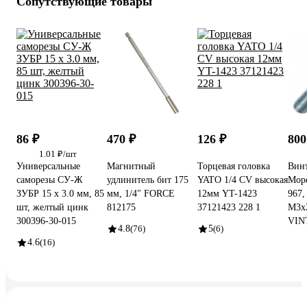
Сопутствующие товары
86 ₽
470 ₽
126 ₽
800
1.01 ₽/шт
Универсальные
Магнитный
Торцевая головка
Винт
саморезы СУ-Ж
удлинитель бит 175
YATO 1/4 CV высокая
Мор
ЗУБР 15 х 3.0 мм, 85
мм, 1/4" FORCE
12мм YT-1423
967,
шт, желтый цинк
812175
37121423 228 1
М3x2
300396-30-015
VIN
4.8
(76)
5
(6)
4.6
(16)