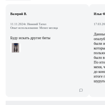
Валерий В.
Илья Ф
11.11.2024
г. Нижний Тагил
17.03.2
Опыт использования: Менее месяца
Данные
Буду искать другие биты
опалуб
были и
которы
пользо
было в
По ито
меня, 
до кон
итоге 
шурупа