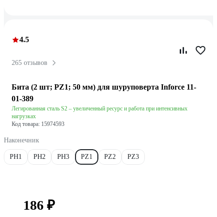
4.5
265 отзывов
Бита (2 шт; PZ1; 50 мм) для шуруповерта Inforce 11-
01-389
Легированная сталь S2 – увеличенный ресурс и работа при интенсивных
нагрузках
Код товара: 15974593
Наконечник
PH1
PH2
PH3
PZ1
PZ2
PZ3
186 ₽