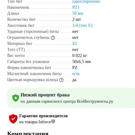
Тип бит
односторонние
Наконечник
PZ1
Длина
50 мм
Количество бит
2 шт
Хвостовик бит
1/4 (тип Е)
Ударные (торсионные) биты
нет
Ограничитель глубины
нет
Материал бит
S2
Torx (TT)
нет
Вес нетто
0.022 кг
Габариты без упаковки
50х6,5 мм
Форма наконечника бит
PZ
Магнитный наконечник биты
есть
Цветная маркировка шлица
да
Низкий процент брака
по данным сервисного центра ВсеИнструменты.ру
Гарантия производителя
на товары Inforce
Комплектация