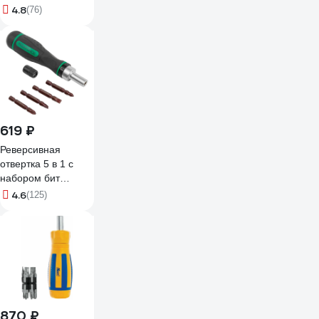
предметов 25555
4.8
(76)
619 ₽
Реверсивная
отвертка 5 в 1 с
набором бит
Rockforce RF-
4.6
(125)
32805MR(52175)
870 ₽