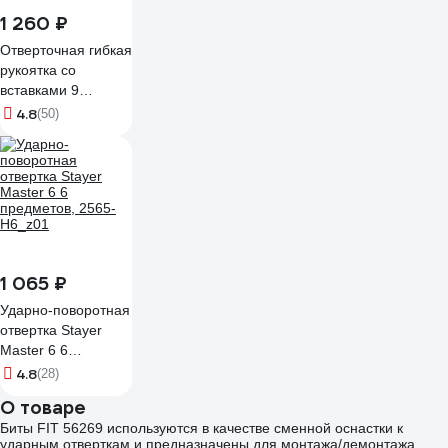
1 260 ₽
Отверточная гибкая
рукоятка со
вставками 9
предметов KRAFT
4.8
(50)
KT 700469
1 065 ₽
Ударно-поворотная
отвертка Stayer
Master 6 6
предметов, 2565-
4.8
(28)
H6_z01
О товаре
Биты FIT 56269 используются в качестве сменной оснастки к
ударным отверткам и предназначены для монтажа/демонтажа