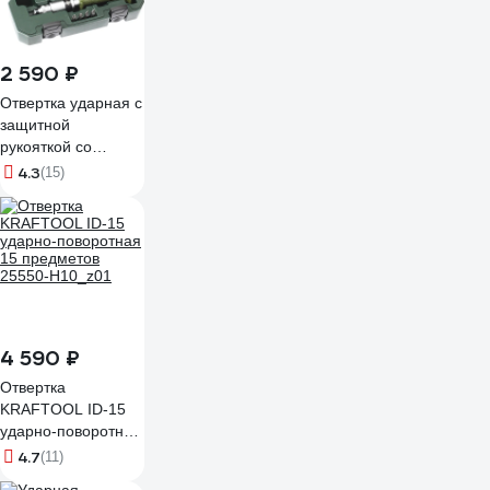
2 590 ₽
Отвертка ударная с
защитной
рукояткой со
вставками 5/16"
4.3
(15)
Дело Техники
766918
4 590 ₽
Отвертка
KRAFTOOL ID-15
ударно-поворотная
15 предметов
4.7
(11)
25550-H10_z01