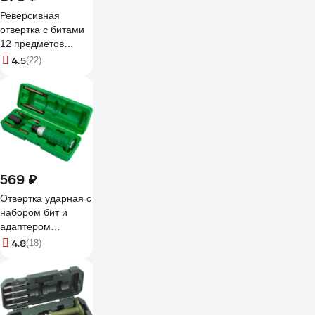
Реверсивная
отвертка с битами
12 предметов
KRAFT KT 700406
4.5
(22)
569 ₽
Отвертка ударная с
набором бит и
адаптером
Rockforce 8
4.8
(18)
предметов RF-
5064S(62228)