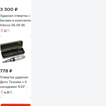
3 300 ₽
Ударная отвертка с
битами в комплекте
Inforce 06-09-96
5
(7)
778 ₽
Отвертка ударная
Дело Техники с 6
насадками 5/16"
SL8.10,12,ЗР2,3,4"ДТ"20
4.9
(8)
766906