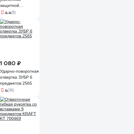
защитной
рукояткой со
4.4
(9)
вставками 5/16"
Дело Техники
766928
1 080 ₽
Ударно-поворотная
отвертка ЗУБР 6
предметов 2565
4
(36)