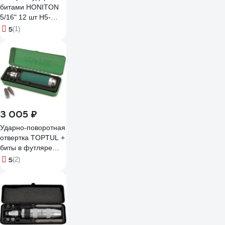
битами HONITON
5/16" 12 шт H5-
ID0120
5
(1)
В0000000201806
3 005 ₽
Ударно-поворотная
отвертка TOPTUL +
биты в футляре
GAAD0602
5
(2)