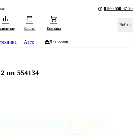
8 800 550-37-70
рам
Войти
равнение
Заказы
Корзина
техника
Авто
Для юрлиц
2 шт 554134