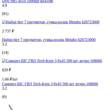
DIN7985 4х10 1000шт вц410ф
4.9
(81)
2 737 ₽
Набор бит 7 предметов, сумка-ролик Metabo 626723000
3.2
(14)
829 ₽
1.66 ₽/шт
Саморез ШС ГВЛ Tech-Krep 3,9х45 500 шт, ведро 108006
3.2
(6)