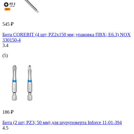
545 ₽
Бита COREBIT (4 шт; PZ2х150 мм; упаковка ПВХ; E6.3) NOX
330150-4
3.4
(5)
186 ₽
Бита (2 шт; PZ3; 50 мм) для шуруповерта Inforce 11-01-394
4.5