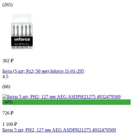
(265)
302 ₽
Бита (5 шт; Pz2; 50 мм) Inforce 11-01-295
4.5
(68)
-34%
726 ₽
1 100 ₽
Биты 5 шт, РН2, 127 мм AEG ASDPH21275 4932479509