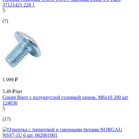
37121421 228 1
5
(7)
1 099 ₽
5.49 ₽/шт
Gigant Винт с полукруглой головкой оцинк. М6x10 200 шт
124030
5
(17)