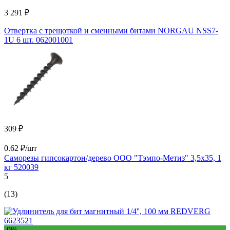
3 291 ₽
Отвертка с трещоткой и сменными битами NORGAU NSS7-
1U 6 шт. 062001001
309 ₽
0.62 ₽/шт
Саморезы гипсокартон/дерево ООО "Тэмпо-Метиз" 3,5х35, 1
кг 520039
5
(13)
-9%