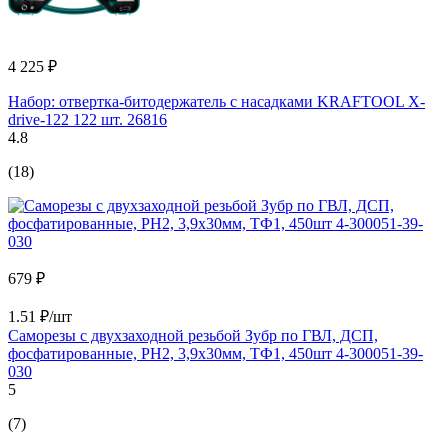
4 225 ₽
Набор: отвертка-битодержатель с насадками KRAFTOOL X-
drive-122 122 шт. 26816
4.8
(18)
679 ₽
1.51 ₽/шт
Саморезы с двухзаходной резьбой Зубр по ГВЛ, ДСП,
фосфатированные, PH2, 3,9x30мм, ТФ1, 450шт 4-300051-39-
030
5
(7)