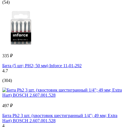
(54)
335 ₽
Бита (5 шт; PH2; 50 мм) Inforce 11-01-292
4.7
(304)
497 ₽
Бита Ph2 3 шт. (хвостовик шестигранный 1/4"; 49 мм; Extra
Hart) BOSCH 2.607.001.528
4