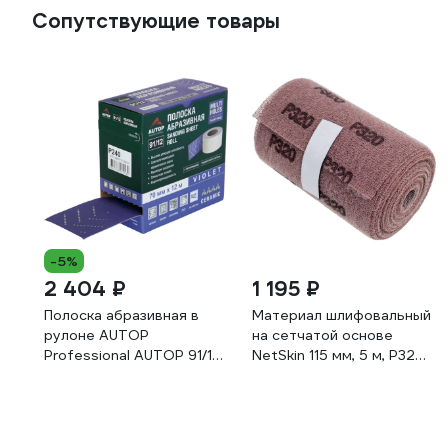
Сопутствующие товары
-5%
2 404 ₽
1 195 ₽
Полоска абразивная в
Материал шлифовальный
рулоне AUTOP
на сетчатой основе
Professional AUTOP 91/12
NetSkin 115 мм, 5 м, Р320
зерно 240, 70мм, 12м,
H7 382987
Multi holes, фиолетовая
ATP-AM91/12-240/V