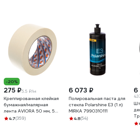
-20%
275 ₽
6 073 ₽
6
5.5 ₽/м
43
Креппированная клейкая
Полировальная паста для
Шт
бумажная/малярная
стекла Polarshine E3 (1 л)
де
лента AVIORA 50 мм, 50
MIRKA 7990310111
Тр
м 304-010
4.7
(359)
4.8
(54)
43