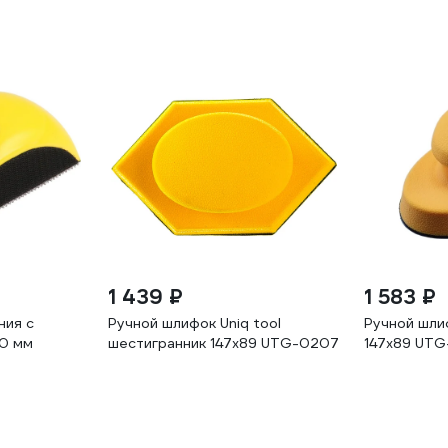
1 439 ₽
1 583 ₽
ния с
Ручной шлифок Uniq tool
Ручной шлиф
50 мм
шестигранник 147x89 UTG-0207
147x89 UT