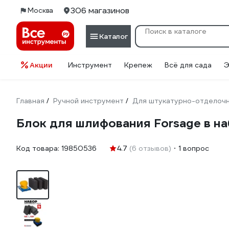
306 магазинов
Москва
Каталог
Акции
Инструмент
Крепеж
Всё для сада
Э
Главная
Ручной инструмент
Для штукатурно-отделоч
/
/
Блок для шлифования Forsage в на
Код товара:
19850536
4.7
(6 отзывов)
1 вопрос