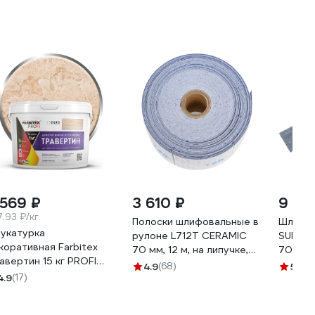
 569 ₽
3 610 ₽
9 83
7.93 ₽/кг
Полоски шлифовальные в
Шлифов
укатурка
рулоне L712T CERAMIC
SUN NE
коративная Farbitex
70 мм, 12 м, на липучке,
70x420
авертин 15 кг PROFI
P120, с
сетка, 
4.9
(68)
5
(2)
00013575
4.9
(17)
мультипылеотводом
SUNMI
SUNMIGHT 76608