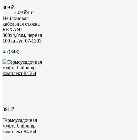
309 ₽
3.09 ₽/шт
Нейлоновая
кабельная стяжка
REXANT
300x4,8мм, черная
100 шт/уп 07-1303
4.7
(348)
391 ₽
Термоусадочная
муфта Unipump
комплект 84564