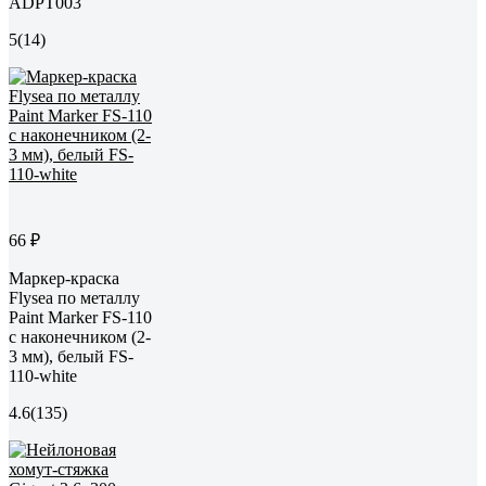
ADPT003
5
(14)
66 ₽
Маркер-краска
Flysea по металлу
Paint Marker FS-110
с наконечником (2-
3 мм), белый FS-
110-white
4.6
(135)