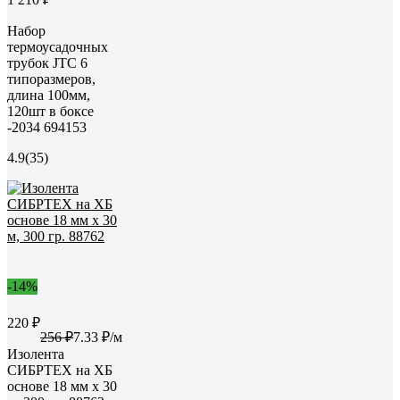
Набор
термоусадочных
трубок JTC 6
типоразмеров,
длина 100мм,
120шт в боксе
-2034 694153
4.9
(35)
-14%
220 ₽
256 ₽
7.33 ₽/м
Изолента
СИБРТЕХ на ХБ
основе 18 мм х 30