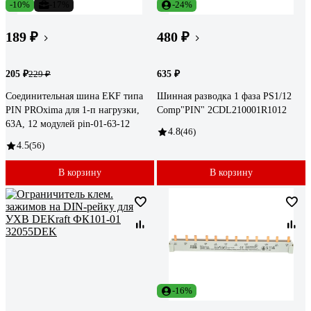
-10%
-17%
-24%
189 ₽
480 ₽
205 ₽
635 ₽
229 ₽
Соединительная шина EKF типа
Шинная разводка 1 фаза PS1/12
PIN PROxima для 1-п нагрузки,
Comp"PIN" 2CDL210001R1012
63А, 12 модулей pin-01-63-12
4.8
(46)
4.5
(56)
В корзину
В корзину
-16%