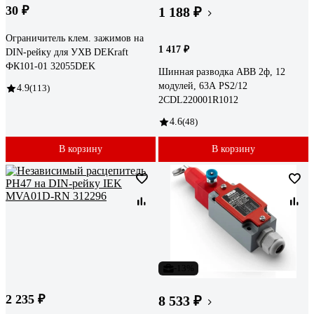
30 ₽
1 188 ₽
Ограничитель клем. зажимов на
1 417 ₽
DIN-рейку для УХВ DEKraft
ФК101-01 32055DEK
Шинная разводка ABB 2ф, 12
модулей, 63А PS2/12
4.9
(113)
2CDL220001R1012
4.6
(48)
В корзину
В корзину
-13%
2 235 ₽
8 533 ₽