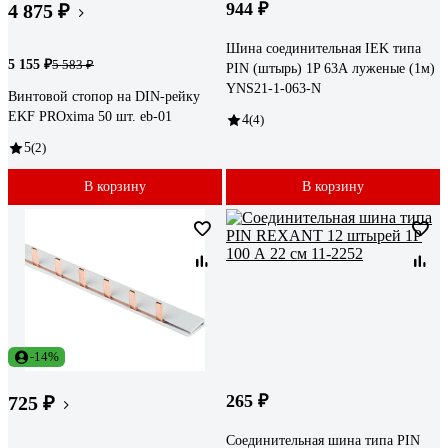
944 ₽
4 875 ₽
Шина соединительная IEK типа
5 155 ₽
5 583 ₽
PIN (штырь) 1P 63А луженые (1м)
YNS21-1-063-N
Винтовой стопор на DIN-рейку
EKF PROxima 50 шт. eb-01
4
(4)
5
(2)
В корзину
В корзину
-14%
265 ₽
725 ₽
Соединительная шина типа PIN