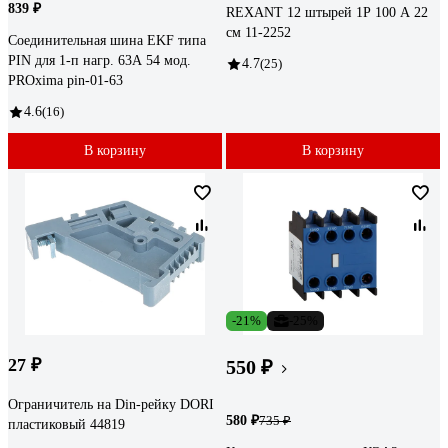
839 ₽
REXANT 12 штырей 1Р 100 А 22
см 11-2252
Соединительная шина EKF типа
PIN для 1-п нагр. 63А 54 мод.
4.7
(25)
PROxima pin-01-63
4.6
(16)
В корзину
В корзину
-21%
-25%
27 ₽
550 ₽
Ограничитель на Din-рейку DORI
580 ₽
735 ₽
пластиковый 44819