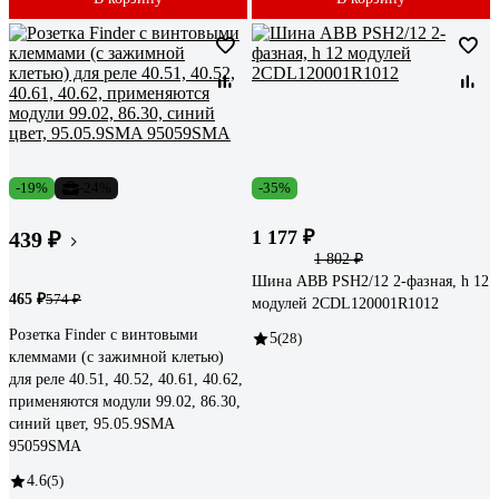
-19%
-24%
-35%
1 177 ₽
439 ₽
1 802 ₽
Шина ABB PSH2/12 2-фазная, h 12
465 ₽
574 ₽
модулей 2CDL120001R1012
Розетка Finder с винтовыми
5
(28)
клеммами (с зажимной клетью)
для реле 40.51, 40.52, 40.61, 40.62,
применяются модули 99.02, 86.30,
синий цвет, 95.05.9SMA
95059SMA
4.6
(5)