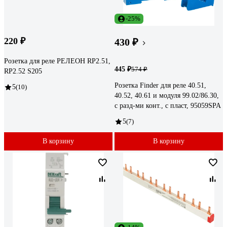
-25%
220 ₽
430 ₽
Розетка для реле РЕЛЕОН RP2.51,
445 ₽
574 ₽
RP2.52 S205
Розетка Finder для реле 40.51,
5
(10)
40.52, 40.61 и модуля 99.02/86.30,
с разд-ми конт., с пласт, 95059SPA
5
(7)
В корзину
В корзину