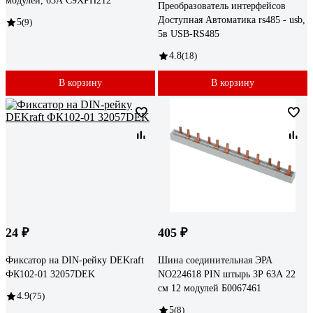
модулей, 63А C9XPH212
Преобразователь интерфейсов
Доступная Автоматика rs485 - usb,
5
(9)
5в USB-RS485
4.8
(18)
В корзину
В корзину
24 ₽
405 ₽
Фиксатор на DIN-рейку DEKraft
Шина соединительная ЭРА
ФК102-01 32057DEK
NO224618 PIN штырь 3Р 63А 22
см 12 модулей Б0067461
4.9
(75)
5
(8)