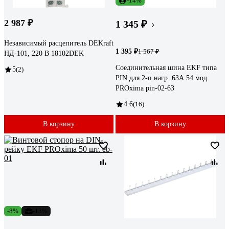
-14%
2 987 ₽
1 345 ₽
Независимый расцепитель DEKraft
1 395 ₽
1 567 ₽
НД-101, 220 B 18102DEK
Соединительная шина EKF типа
5
(2)
PIN для 2-п нагр. 63А 54 мод.
PROxima pin-02-63
4.6
(16)
В корзину
В корзину
-8%
-13%