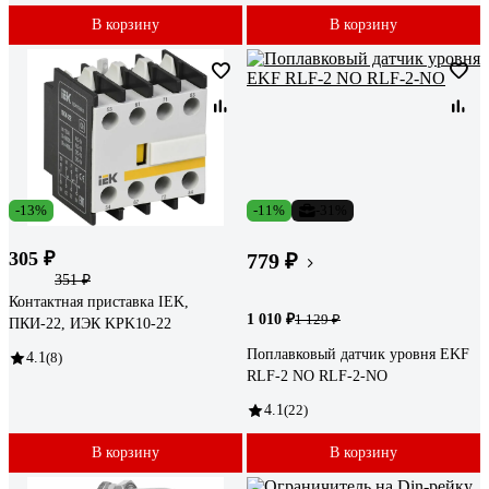
В корзину
В корзину
-13%
-11%
-31%
305 ₽
779 ₽
351 ₽
Контактная приставка IEK,
1 010 ₽
1 129 ₽
ПКИ-22, ИЭК KPK10-22
Поплавковый датчик уровня EKF
4.1
(8)
RLF-2 NO RLF-2-NO
4.1
(22)
В корзину
В корзину