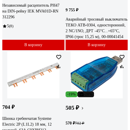
Независимый расцепитель РН47
9 755 ₽
на DIN-рейку IEK MVA01D-RN
312296
Аварийный тросовый выключатель
ТЕКО АТВ-0304, односторонний,
5
(8)
2 NC/1NO, ДРТ -45°C...+65°C,
IP66 (трос 15,25 м), 00-00041454
В корзину
В корзину
-19%
-28%
704 ₽
505 ₽
Шинка гребенчатая Systeme
570 ₽
702 ₽
Electric 2P (L1L2) 18 мм, 12