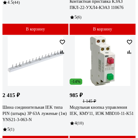
Контактная приставка КЭАЗ
4.5
(44)
ПКЛ-22-УХЛ4-КЭАЗ 110676
5
(6)
В корзину
В корзину
-14%
2 415 ₽
985 ₽
1 145 ₽
Шина соединительная IEK типа
Модульная кнопка управления
PIN (штырь) 3P 63А луженые (1м)
IEK, КМУ11, ИЭК MBD10-11-K51
YNS21-3-063-N
4
(10)
5
(1)