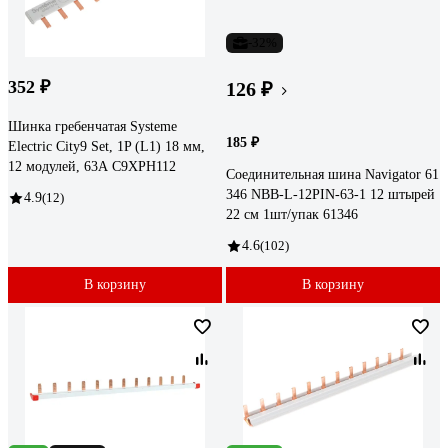
-32%
352 ₽
126 ₽
Шинка гребенчатая Systeme
185 ₽
Electric City9 Set, 1P (L1) 18 мм,
12 модулей, 63А C9XPH112
Соединительная шина Navigator 61
346 NBB-L-12PIN-63-1 12 штырей
4.9
(12)
22 см 1шт/упак 61346
4.6
(102)
В корзину
В корзину