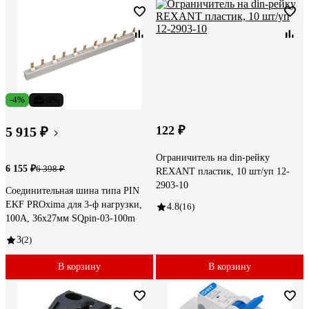
-4%
-8%
122 ₽
5 915 ₽
Ограничитель на din-рейку
6 155 ₽
6 398 ₽
REXANT пластик, 10 шт/уп 12-
2903-10
Соединительная шина типа PIN
EKF PROxima для 3-ф нагрузки,
4.8
(16)
100А, 36x27мм SQpin-03-100m
3
(2)
В корзину
В корзину