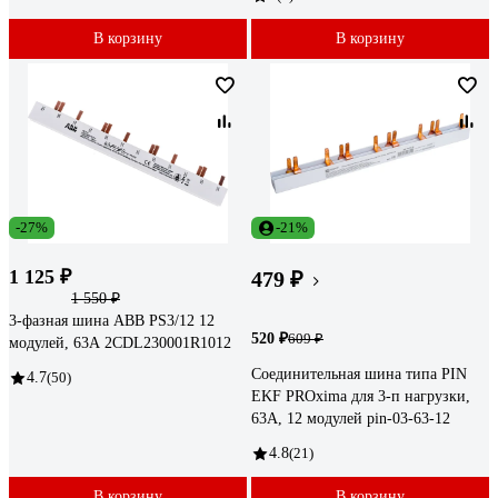
В корзину
В корзину
-27%
-21%
1 125 ₽
479 ₽
1 550 ₽
3-фазная шина ABB PS3/12 12
520 ₽
609 ₽
модулей, 63А 2CDL230001R1012
Соединительная шина типа PIN
4.7
(50)
EKF PROxima для 3-п нагрузки,
63А, 12 модулей pin-03-63-12
4.8
(21)
В корзину
В корзину