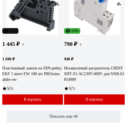
-14%
-16%
1 445 ₽
790 ₽
1 690 ₽
940 ₽
Пластиковый зажим на DIN-рейку
Независимый расцепитель CHINT
EKF 1 винт EW 100 шт PROxima
SHT-X1 AC230V/400V для NXB-63
ahdw-ew
814989
5
(5)
5
(7)
В корзину
В корзину
Показать еще 40