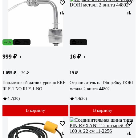
-7%
-12%
-16%
999 ₽
16 ₽
1 055 ₽
19 ₽
1 129 ₽
Поплавковый датчик уровня EKF
Ограничитель на Din-рейку DORI
RLF-1 NO RLF-1-NO
металл 2 винта 44802
4.7
(30)
4.4
(36)
В корзину
В корзину