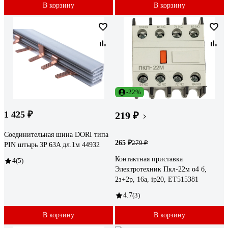
В корзину
В корзину
-22%
1 425 ₽
219 ₽
Соединительная шина DORI типа
265 ₽
279 ₽
PIN штырь 3P 63A дл.1м 44932
Контактная приставка
4
(5)
Электротехник Пкл-22м о4 б,
2з+2р, 16а, ip20, ET515381
4.7
(3)
В корзину
В корзину