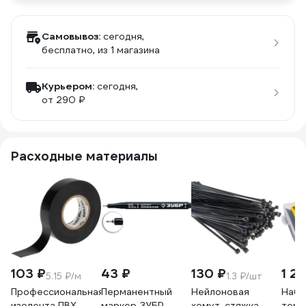
Самовывоз:
сегодня,
бесплатно
, из 1 магазина
Курьером:
сегодня,
от 290 ₽
Расходные материалы
103 ₽
43 ₽
130 ₽
1 24
5.15 ₽/м
1.3 ₽/шт
Профессиональная
Перманентный
Нейлоновая
Набо
изолента ПВХ
маркер ЗУБР
хомут-стяжка
терм