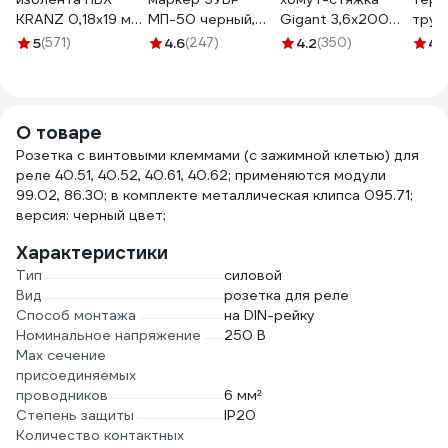
KRANZ 0,18х19 мм,
МП-50 черный,
Gigant 3,6х200
труб
20 м, черная KR-
0.5 мм экстра
черный, 100 шт
8658
5
(571)
4.6
(247)
4.2
(350)
4.
09-2806
тонкий 06321-2
G/1/4
О товаре
Розетка с винтовыми клеммами (с зажимной клетью) для
реле 40.51, 40.52, 40.61, 40.62; применяются модули
99.02, 86.30; в комплекте металлическая клипса 095.71;
версия: черный цвет;
Характеристики
Тип
силовой
Вид
розетка для реле
Способ монтажа
на DIN-рейку
Номинальное напряжение
250 В
Max сечение
присоединяемых
проводников
6 мм²
Степень защиты
IP20
Количество контактных