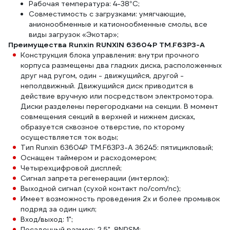
Рабочая температура: 4-38°С;
Совместимость с загрузками: умягчающие,
анионообменные и катионообменные смолы, все
виды загрузок «Экотар»;
Преимущества Runxin RUNXIN 63604P TM.F63P3-A
Конструкция блока управления: внутри прочного
корпуса размещены два гладких диска, расположенных
друг над ругом, один - движущийся, другой -
неполдвижный. Движущийся диск приводится в
действие вручную или посредством электромотора.
Диски разделены перегородками на секции. В момент
совмещения секций в верхней и нижнем дисках,
образуется сквозное отверстие, по кторому
осуществляется ток воды;
Тип Runxin 63604P TM.F63P3-A 36245: пятицикловый;
Оснащен таймером и расходомером;
Четырехцифровой дисплей;
Сигнал запрета регенерации (интерлок);
Выходной сигнал (сухой контакт no/com/nc);
Имеет возможность проведения 2х и более промывок
подряд за один цикл;
Вход/выход: 1";
Посадочный размер: 2,5"-8NPSM;