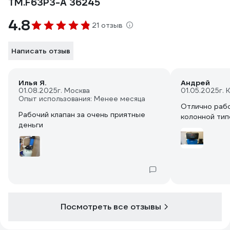
TM.F63P3-A 36245
4.8
21 отзыв
Написать отзыв
Илья Я.
Андрей
01.08.2025
г. Москва
01.05.2025
г. 
Опыт использования: Менее месяца
Отлично рабо
Рабочий клапан за очень приятные
колонной тип
деньги
Посмотреть все отзывы