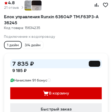
4.8
21 отзыв
Блок управления Runxin 63604P TM.F63P3-A
36245
Код товара: 15634235
Подключение к водопроводу
1 дюйм
3/4 дюйм
7 835 ₽
-15%
9 185 ₽
Начислим 91 бонус
В корзину
Быстрый заказ