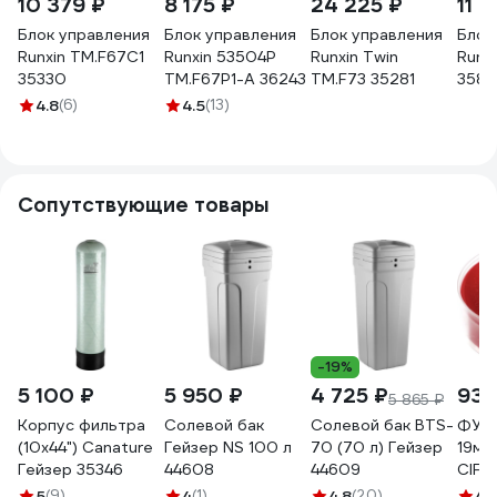
10 379 ₽
8 175 ₽
24 225 ₽
11 
Блок управления
Блок управления
Блок управления
Блок
Runxin ТМ.F67С1
Runxin 53504P
Runxin Twin
Runx
35330
ТМ.F67P1-A 36243
ТМ.F73 35281
358
4.8
(6)
4.5
(13)
Сопутствующие товары
-19%
5 100 ₽
5 950 ₽
4 725 ₽
93 
5 865 ₽
Корпус фильтра
Солевой бак
Солевой бак BTS-
ФУМ
(10х44") Canature
Гейзер NS 100 л
70 (70 л) Гейзер
19мм
Гейзер 35346
44608
44609
CIFU
5
(9)
4
(1)
4.8
(20)
4.