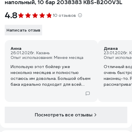
напольный, 10 бар 2038383 KBS-B200V3L
4.8
10 отзывов
Написать отзыв
Анна
Диана
26.01.2026
г. Казань
23.01.2026
г. 
Опыт использования: Менее месяца
Опыт использ
Использую этот бойлер уже
Отличный вод
несколько месяцев и полностью
очень быстро
остаюсь им довольна. Большой объем
наконец-то.
бака идеально подходит для всей
рассматрива
семьи. Высокая мощность
водонагреват
обеспечивает быстрый нагрев воды и
комфорта и у
стабильную работу даже при больших
горячей водо
нагрузках. Дизайн в черном цвете
хорошо вписывается в интерьер
Посмотреть все отзывы
котельной.