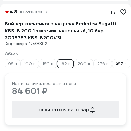
4.8
10 отзывов
Бойлер косвенного нагрева Federica Bugatti
KBS-B 200 1 змеевик, напольный, 10 бар
2038383 KBS-B200V3L
Код товара: 17400312
Объем
96 л
100 л
160 л
192 л
200 л
276 л
497 л
Нет в наличии, последняя цена
84 601 ₽
Подписаться на товар