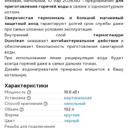
змеевик, напольный, 10 бар 2038383 - предназначен
для
приготовления горячей воды
в связке с одноконтурным
котлом.
Сверхчистая термоэмаль и большой магниевый
защитный анод
гарантируют долгий срок службы даже
при самых сложных условиях эксплуатации.
Внутренний слой
термоглазури
Duoclean
оказывает
антибактериальное действие
и
обеспечивает безопасность приготовления санитарной
воды.
При использовании линии рециркуляции вода будет
всегда горячей даже в самых дальних точках.
Дизайн водонагревателя прекрасно впишется в Вашу
котельную.
Характеристики
Мощность
18.8 кВт
Установка
вертикальная
Способ крепления
напольный
Объем
192 л
Форма
круглая
Цвет
черный
Резьба для подключения