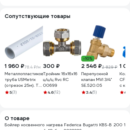
Сопутствующие товары
-10%
1 960 ₽
300 ₽
2 546 ₽
1 0
78.4 ₽/м
2 829 ₽
Металлопластиковая
Тройник 16х16х16
Перепускной
Колб
труба USMetrix
ц/ц/ц Rvc RC
клапан MVI 3/4"
CFC-
(отрезок 25м). ТМ
00699
SE.520.05
с ка
для холодной и
10W 
5
(3)
4.6
(12)
3.4
(5)
4.
горячей (до 95С)
воды. 16 мм
495/25
О товаре
Бойлер косвенного нагрева Federica Bugatti KBS-B 200 1