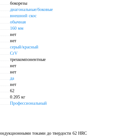
бокорезы
диагональные/боковые
внешний скос
обычная
160 мм
нет
нет
серый/красный
CrV
трехкомпонентные
нет
нет
да
нет
62
0.205 кг
Профессиональный
и индукционными токами до твердости 62 HRC