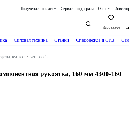
Получение и оплата
Сервис и поддержка
О нас
Инвесто
Избранное
С
ика
Силовая техника
Станки
Спецодежда и СИЗ
Сан
орезы, кусачки
/
vertextools
омпонентная рукоятка, 160 мм 4300-160