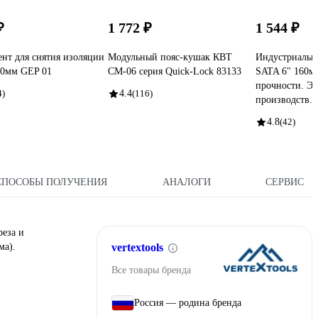
₽
1 772 ₽
1 544 ₽
нт для снятия изоляции
Модульный пояс-кушак КВТ
Индустриальн
00мм GEP 01
СМ-06 серия Quick-Lock 83133
SATA 6" 160м
прочности. Эт
4)
4.4
(116)
производств.
4.8
(42)
СПОСОБЫ ПОЛУЧЕНИЯ
АНАЛОГИ
СЕРВИС
реза и
ма).
vertextools
Все товары бренда
Россия — родина бренда