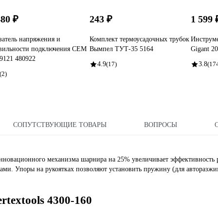
480 ₽
243 ₽
1 599 
затель напряжения и
Комплект термоусадочных трубок
Инструме
вильности подключения СЕМ
Вымпел ТУТ-35 5164
Gigant 2
9121 480922
4.9
(17)
3.8
(17
(2)
СОПУТСТВУЮЩИЕ ТОВАРЫ
ВОПРОСЫ
инновационного механизма шарнира на 25% увеличивает эффективность 
ми. Упоры на рукоятках позволяют установить пружину (для авторазжи
rtextools 4300-160