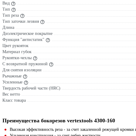
Вид
Тип
Тип реза
Тип заточки лезвия
Длина
Диэлектрическое покрытие
Функция "антистатик"
Цвет рукояток
Материал губок
Рукоятки-чехлы
С возвратной пружиной
Для снятия изоляции
Рычажные
Усиленные
Твердость рабочей части (HRC)
Вес нетто
Класс товара
Преимущества бокорезов vertextools 4300-160
Высокая эффективность реза - за счет закаленной режущей кромк
Усиленная конструкция - за счет ребер жесткости