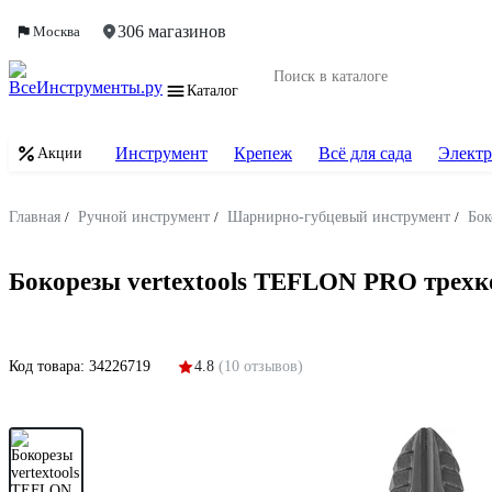
306 магазинов
Москва
Каталог
Инструмент
Крепеж
Всё для сада
Электр
Акции
Главная
/
Ручной инструмент
/
Шарнирно-губцевый инструмент
/
Бок
Бокорезы vertextools TEFLON PRO трехк
Код товара:
34226719
4.8
(10 отзывов)