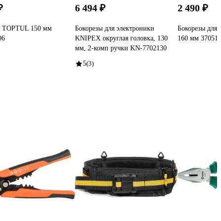
₽
6 494 ₽
2 490 ₽
ы TOPTUL 150 мм
Бокорезы для электроники
Бокорезы для
06
KNIPEX округлая головка, 130
160 мм 37051
мм, 2-комп ручки KN-7702130
5
(3)