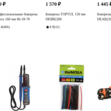
0 ₽
1 570 ₽
1 445 
фессиональные бокорезы
Бокорезы TOPTUL 150 мм
Бокорез
orce 160 мм 06-18-70
DEBB2206
DEAB22
.4
(486)
4.9
(32)