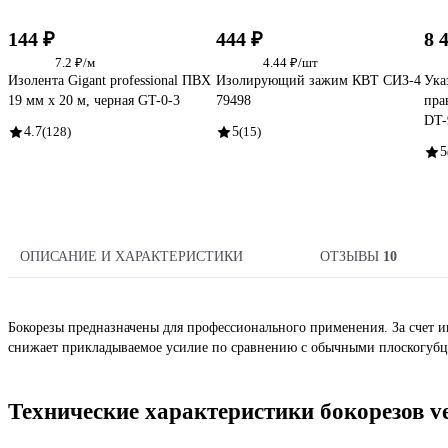
144 ₽
444 ₽
8 
7.2 ₽/м
4.44 ₽/шт
Изолента Gigant professional ПВХ
Изолирующий зажим КВТ СИЗ-4
Ука
19 мм х 20 м, черная GT-0-3
79498
пра
DT-
4.7
(128)
5
(15)
5
ОПИСАНИЕ И ХАРАКТЕРИСТИКИ
ОТЗЫВЫ
10
Бокорезы предназначены для профессионального применения. За счет 
снижает прикладываемое усилие по сравнению с обычными плоскогубца
Технические характеристики бокорезов ve