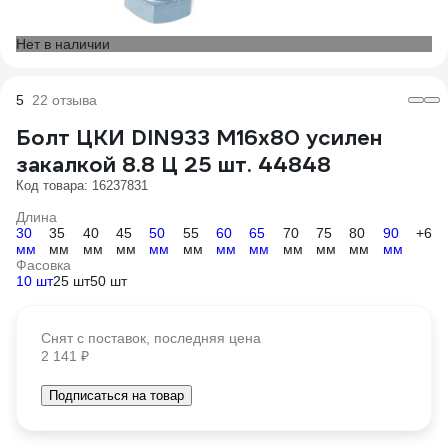
Нет в наличии
5
22 отзыва
Болт ЦКИ DIN933 М16х80 усилен
закалкой 8.8 Ц 25 шт. 44848
Код товара: 16237831
Длина
30
35
40
45
50
55
60
65
70
75
80
90
+6
мм
мм
мм
мм
мм
мм
мм
мм
мм
мм
мм
мм
Фасовка
10 шт
25 шт
50 шт
Снят с поставок, последняя цена
2 141 ₽
Подписаться на товар