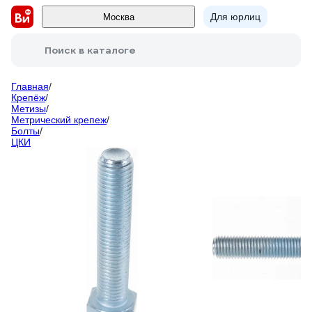
Для юрлиц
Москва
Поиск в каталоге
Главная
/
Крепёж
/
Метизы
/
Метрический крепеж
/
Болты
/
ЦКИ