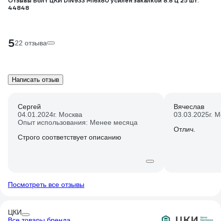
Отзывы Болт ЦКИ DIN933 М16х80 усилен закалкой 8.8 Ц 25 шт.
44848
5
22 отзыва
Написать отзыв
Сергей
Вячеслав
04.01.2024
г. Москва
03.03.2025
г. 
Опыт использования: Менее месяца
Отлич.
Строго соответствует описанию
Посмотреть все отзывы
ЦКИ
Все товары бренда