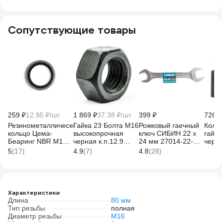
Сопутствующие товары
259 ₽
12.95 ₽/шт
1 869 ₽
37.38 ₽/шт
399 ₽
726 ₽
Резинометаллическое
Гайка 23 Болта М16
Рожковый гаечный
Колпа
кольцо Цема-
высокопрочная
ключ СИБИН 22 x
гайк
Беаринг NBR M16
черная к.п.12.9
24 мм 27014-22-
черн
16,7х24х1,5 мм, 20
ГОСТ 5927,50 шт.
24_z01
24 мм
5
(17)
4.9
(7)
4.8
(28)
шт. USIT22920
г129м165927ф50
0090
Характеристики
Длина
80 мм
Тип резьбы
полная
Диаметр резьбы
М16