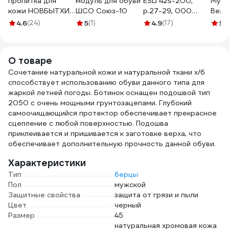
пропитка для
модуль для обуви
ESLI 42s-200,
Муль
кожи НОВБЫТХИМ
ШСО Союз-10
р.27-29, 000
Вели
Карат,
темно-синий
см N
4.6
(24)
5
(1)
4.9
(17)
5
(
коричневый,
100133152004048000
флакон 100 мл
1227
О товаре
Сочетание натуральной кожи и натуральной ткани х/б
способствует использованию обуви данного типа для
жаркой летней погоды. Ботинок оснащен подошвой тип
2050 с очень мощными грунтозацепами. Глубокий
самоочищающийся протектор обеспечивает прекрасное
сцепление с любой поверхностью. Подошва
приклеивается и пришивается к заготовке верха, что
обеспечивает дополнительную прочность данной обуви.
Характеристики
Тип
берцы
Пол
мужской
Защитные свойства
защита от грязи и пыли
Цвет
черный
Размер
45
натуральная хромовая кожа