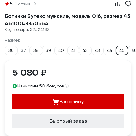
5
1 отзыв
Ботинки Бутекс мужские, модель 016, размер 45
4610043350664
Код товара: 32524182
Размер
36
37
38
39
40
41
42
43
44
45
4
5 080 ₽
Начислим 50 бонусов
В корзину
Быстрый заказ