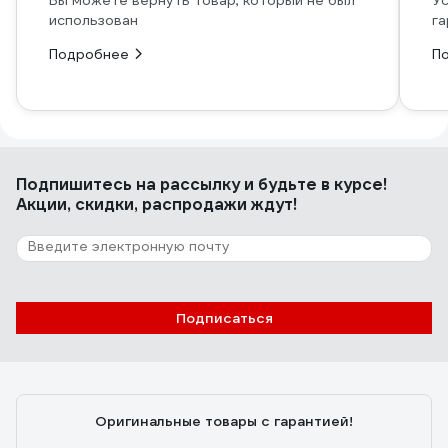
Вы можете вернуть товар, который не был
Ус
использован
га
Подробнее
П
Подпишитесь
на рассылку
и будьте в курсе!
Акции, скидки, распродажи ждут!
Подписаться
Оригинальные товары с гарантией!