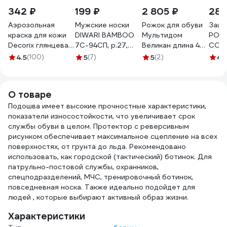
342 ₽
199 ₽
2 805 ₽
285
Аэрозольная
Мужские носки
Рожок для обуви
Защи
краска для кожи
DIWARI BAMBOO
Мультидом
РОС
Decorix глянцевая,
7С-94СП, р.27,
Великан длина 48
СОМЗ
черная, 335 мл
000 черный
см NEW VL56-55
Trek
4.5
(100)
5
(7)
5
(2)
4.
0127-01 DX
1001330110030012000
75114
О товаре
Подошва имеет высокие прочностные характеристики,
показатели износостойкости, что увеличивает срок
службы обуви в целом. Протектор с реверсивным
рисунком обеспечивает максимальное сцепление на всех
поверхностях, от грунта до льда. Рекомендовано
использовать, как городской (тактический) ботинок. Для
патрульно-постовой службы, охранников,
спецподразделений, МЧС, тренировочный ботинок,
повседневная носка. Также идеально подойдет для
людей , которые выбирают активный образ жизни.
Характеристики