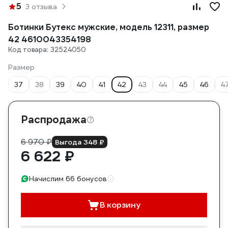
5
3 отзыва
Ботинки Бутекс мужские, модель 12311, размер
42 4610043354198
Код товара: 32524050
Размер
37
38
39
40
41
42
43
44
45
46
4
Распродажа
6 970 ₽
Выгода 348 ₽
6 622 ₽
Начислим 66 бонусов
В корзину