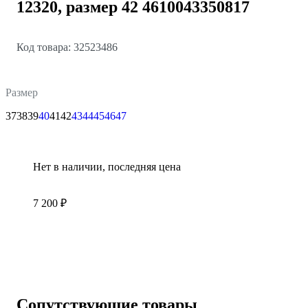
12320, размер 42 4610043350817
Код товара: 32523486
Размер
37
38
39
40
41
42
43
44
45
46
47
Нет в наличии, последняя цена
7 200 ₽
Сопутствующие товары