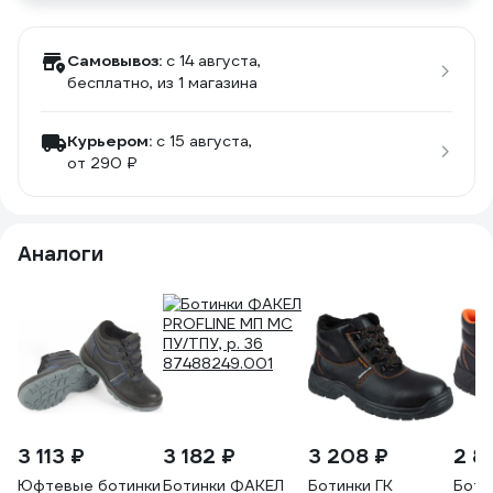
Самовывоз:
c 14 августа,
бесплатно
, из 1 магазина
Курьером:
c 15 августа,
от 290 ₽
Аналоги
3 113 ₽
3 182 ₽
3 208 ₽
2 8
Юфтевые ботинки
Ботинки ФАКЕЛ
Ботинки ГК
Боти