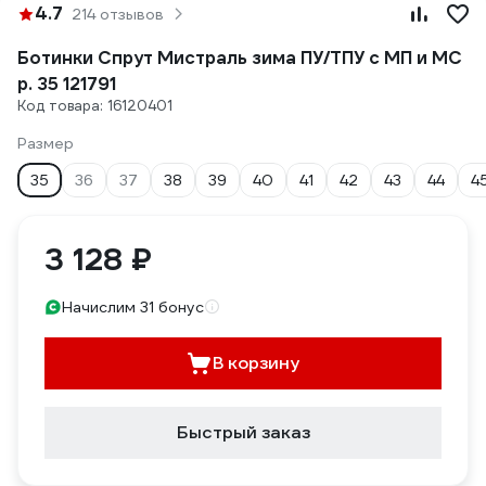
4.7
214 отзывов
Ботинки Спрут Мистраль зима ПУ/ТПУ с МП и МС
р. 35 121791
Код товара: 16120401
Размер
35
36
37
38
39
40
41
42
43
44
4
3 128 ₽
Начислим 31 бонус
В корзину
Быстрый заказ