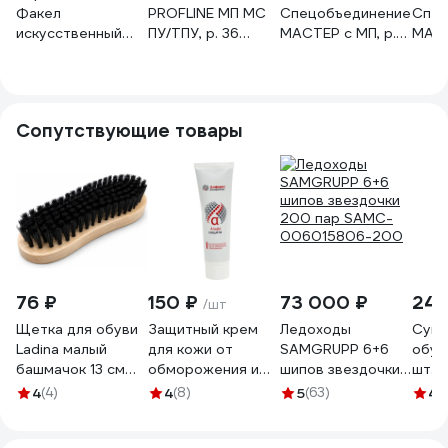
Факел
PROFLINE МП МС
Спецобъединение
Спец
искусственный
ПУ/ТПУ, р. 36
МАСТЕР с МП, р.
МАСТ
мех, МН, ПУ/ПУ
87488249.001
36 Бот 081/36
юфте
ЭлитСпецОбувь
Бот 
р-р 36
87470646.001
Сопутствующие товары
76 ₽
150 ₽
73 000 ₽
240
/шт
Щетка для обуви
Защитный крем
Ледоходы
Суши
Ladina малый
для кожи от
SAMGRUPP 6+6
обув
башмачок 13 см
обморожения и
шипов звездочки
шт. 
300102-4
обветривания
200 пар SAMC-
4
(4)
4
(8)
5
(63)
4.
Алфавит Защиты
006015806-200
100 мл 265