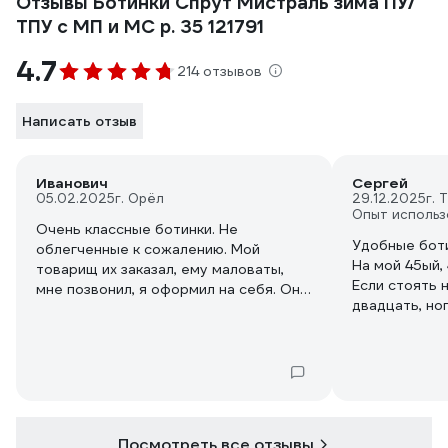
Отзывы Ботинки Спрут Мистраль зима ПУ/
ТПУ с МП и МС р. 35 121791
4.7
214 отзывов
Написать отзыв
Иванович
Сергей
05.02.2025
г. Орёл
29.12.2025
г. 
Опыт использ
Очень классные ботинки. Не
Удобные боти
облегченные к сожалению. Мой
На мой 45ый, 
товарищ их заказал, ему маловаты,
Если стоять 
мне позвонил, я оформил на себя. Он
двадцать, но
отказался от них для меня, себе
ходить, то те
побольше заказал. А они тут же стали
Шнурки не ра
доступны в ПВ чтобы их забрать. Уже
одел, очень доволен. Прям по ноге
идеальны. Немного мех переживаю
что сотрётся быстро. Но пока что они
просто огонь. Вид приличный, можно и
Посмотреть все отзывы