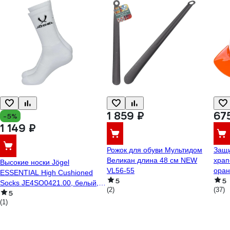
1 859 ₽
67
-5%
1 149 ₽
Рожок для обуви Мультидом
Защи
Великан длина 48 см NEW
храп
Высокие носки Jögel
VL56-55
оран
ESSENTIAL High Cushioned
5
5
Socks JE4SO0421.00, белый, 2
(2)
(37)
5
пары УТ-00020749
(1)