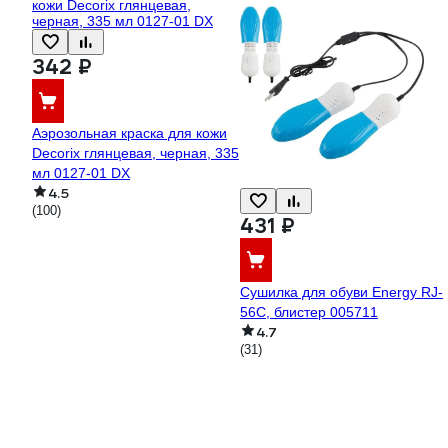
342 ₽
Аэрозольная краска для кожи
Decorix глянцевая, черная, 335
мл 0127-01 DX
4.5
(100)
431 ₽
Сушилка для обуви Energy RJ-
56С, блистер 005711
4.7
(31)