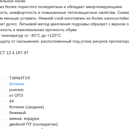
ельной носке
 из более пористого полиуретана и обладает амортизирующими
гкость, комфортность и повышенные теплозащитные свойства. Сниж
гам меньше уставать. Нижний слой изготовлен из более износостойк
ужит долго. Литьевой метод крепления подошвы образует с верхом 
ичность и максимальная прочность обуви
 температур от -30°С до +120°С
щиту от скольжения, расположенный под углом рисунок протектор
СТ 12.4.187-97
ТАРАНТУЛ
ботинки
унисекс
от ОПЗ
44
ботинки (средние)
бежевый
замша, кордура
двойной ПУ (полиуретан)