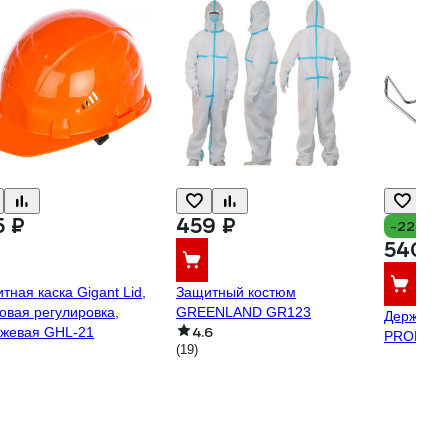
5 ₽
459 ₽
-22%
540 ₽
тная каска Gigant Lid,
Защитный костюм
овая регулировка,
GREENLAND GR123
Держател
4.6
жевая GHL-21
PROF, хр
(19)