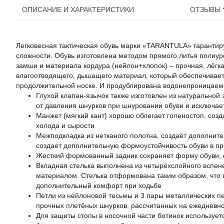
ОПИСАНИЕ И ХАРАКТЕРИСТИКИ
ОТЗЫВЫ
Легковесная тактическая обувь марки «TARANTULA» гарантир
сложности. Обувь изготовлена методом прямого литья полиуре
замши и материала кордура (нейлон+хлопок) – прочная, лёгк
влагоотводящего, дышащего материал, который обеспечивает
продолжительной носке. И продублирована водонепроницае
Глухой клапан-язычок также изготовлен из натуральной
от давления шнурков при шнуровании обуви и исключает
Манжет (мягкий кант) хорошо облегает голеностоп, созд
холода и сырости
Межподкладка из нетканого полотна, создаёт дополнит
создает дополнительную формоустойчивость обуви в пр
Жесткий формованный задник сохраняет форму обуви, 
Вкладная стелька выполнена из четырёхслойного вспе
материалом. Стелька отформована таким образом, что 
дополнительный комфорт при ходьбе
Петли из нейлоновой тесьмы и 3 пары металлических п
прочных плетёных шнурков, рассчитанных на ежедневн
Для защиты стопы в носочной части ботинок использует