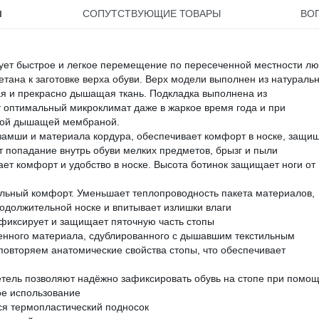
1
СОПУТСТВУЮЩИЕ ТОВАРЫ
ВО
ует быстрое и легкое перемещение по пересеченной местности л
тана к заготовке верха обуви. Верх модели выполнен из натураль
ая и прекрасно дышащая ткань. Подкладка выполнена из
 оптимальный микроклимат даже в жаркое время года и при
мой дышащей мембраной.
 замши и материала кордура, обеспечивает комфорт в носке, защи
 попадание внутрь обуви мелких предметов, брызг и пыли
ает комфорт и удобство в носке. Высота ботинок защищает ноги от
ельный комфорт. Уменьшает теплопроводность пакета материалов,
одолжительной носке и впитывает излишки влаги
фиксирует и защищает пяточную часть стопы
ненного материала, сдублированного с дышавшим текстильным
повторяем анатомические свойства стопы, что обеспечивает
етель позволяют надёжно зафиксировать обувь на стопе при помо
ое использование
ся термопластический подносок